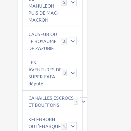
543
MANULEON
PUIS DE MAC-
MACRON
CAUSEUR OU
LE ROYAUME
38
DE ZAZUBIE
LES
AVENTURES DE
3
SUPER-FAFA
député
CANAILLES,ESCROCS
385
ET BOUFFONS
KELENBORN
OU L'ENARQUE
14