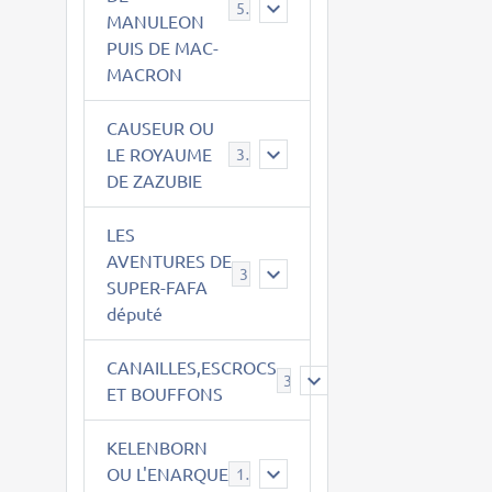
543
MANULEON
PUIS DE MAC-
MACRON
CAUSEUR OU
LE ROYAUME
38
DE ZAZUBIE
LES
AVENTURES DE
3
SUPER-FAFA
député
CANAILLES,ESCROCS
385
ET BOUFFONS
KELENBORN
OU L'ENARQUE
14