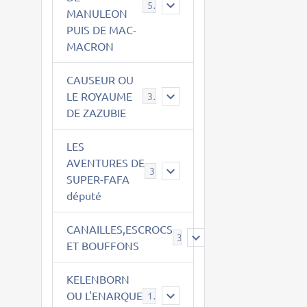
543
MANULEON
PUIS DE MAC-
MACRON
CAUSEUR OU
LE ROYAUME
38
DE ZAZUBIE
LES
AVENTURES DE
3
SUPER-FAFA
député
CANAILLES,ESCROCS
385
ET BOUFFONS
KELENBORN
OU L'ENARQUE
14