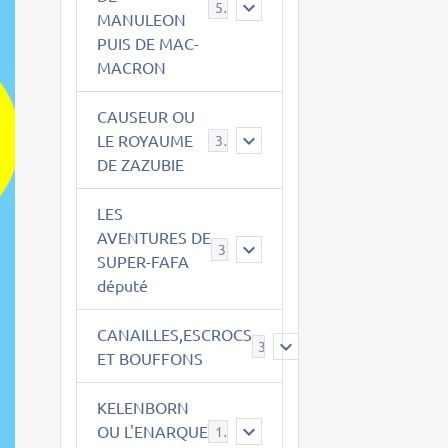
543
MANULEON
PUIS DE MAC-
MACRON
CAUSEUR OU
LE ROYAUME
38
DE ZAZUBIE
LES
AVENTURES DE
3
SUPER-FAFA
député
CANAILLES,ESCROCS
385
ET BOUFFONS
KELENBORN
OU L'ENARQUE
14