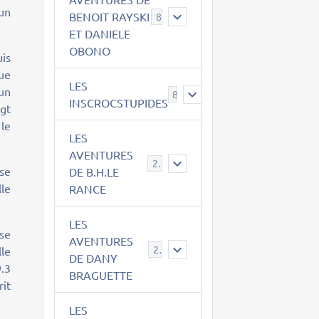
 un
BENOIT RAYSKI
8
ET DANIELE
OBONO
uis
que
LES
 un
8
INSCROCSTUPIDES
ngt
le
LES
AVENTURES
21
 se
DE B.H.LE
lle
RANCE
LES
se
AVENTURES
29
lle
DE DANY
9.3
BRAGUETTE
rit
LES