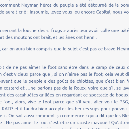
tré comment Neymar, héros du peuple a été détourné de la bon
nde aurait crié : Insoumis, levez vous ou encore Capital, nous vo
errant la louche des « frogs » après leur avoir collé une pât
part des moutons ont brait, et les ânes ont henni.
, car on aura bien compris que le sujet c’est pas ce brave Ney
droit de ne pas aimer le foot sans être dans le camp de ceux 
c’est vicieux parce que , si on n’aime pas le foot, cela veut d
uvent que le peuple a des goûts de chiottes, que c’est bien f
n costard et …ne parlons pas de la Rolex, voire que s’il se lav
t des cacahuètes grillées en regardant ce spectacle de boeux,
foot, alors, vive le foot parce que s’il veut aller voir le PSG,
a RATP et il faudra bien accepter les heures sups pour pouvoir
le +. On sait aussi comment ça commence : qui a dit que les Bl
 ! Ne pas aimer le foot c’est être un raciste inavoué ! Qu’atte