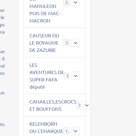
543
MANULEON
eur
PUIS DE MAC-
le
MACRON
ups
dra
CAUSEUR OU
LE ROYAUME
38
DE ZAZUBIE
eux
 il
LES
nd
AVENTURES DE
ien
3
SUPER-FAFA
député
 un
CANAILLES,ESCROCS
385
ET BOUFFONS
KELENBORN
ns
OU L'ENARQUE
14