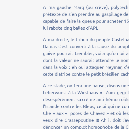
A ma gauche Marq (ou crève), polytechn
prétexte de s’en prendre au gaspillage de 
capable de faire la queue pour acheter 15
lui rabote cinq balles d’APL
A ma droite, le tribun du peuple Casteln
Damas s’est converti à la cause du peup
glaive pourrait trembler, voila qu’on lui
dont la valeur ne saurait attendre le n
dans la voix : eh oui attaquer Neymar, c’e
cette diatribe contre le petit brésilien cac
A ce stade, on fera une pause, disons une 
Leberwurst à la Wirsthaus « Zum gegrillt
désespérément sa crème anti-hémorroïdes. 
l’Islande contre les Bleus, celui qui ne c
Che » aux « potes de Chavez » et où les 
veux dire Crassepoutine !!! Ah il doit l’
dénoncer un complot homophobe de la CIA 