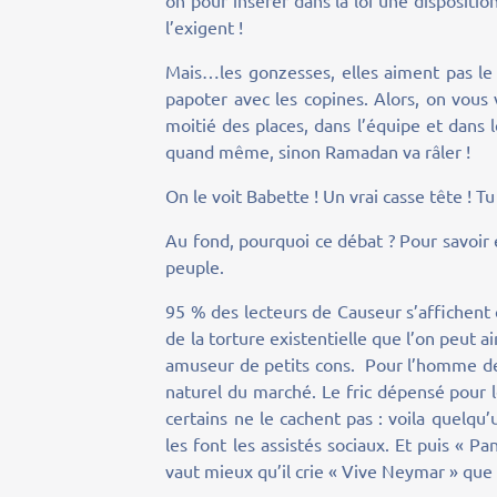
on pour insérer dans la loi une dispositio
l’exigent !
Mais…les gonzesses, elles aiment pas le 
papoter avec les copines. Alors, on vous 
moitié des places, dans l’équipe et dans
quand même, sinon Ramadan va râler !
On le voit Babette ! Un vrai casse tête ! Tu
Au fond, pourquoi ce débat ? Pour savoir 
peuple.
95 % des lecteurs de Causeur s’affichent 
de la torture existentielle que l’on peut 
amuseur de petits cons. Pour l’homme de 
naturel du marché. Le fric dépensé pour l
certains ne le cachent pas : voila quelqu’
les font les assistés sociaux. Et puis « Pa
vaut mieux qu’il crie « Vive Neymar » que 