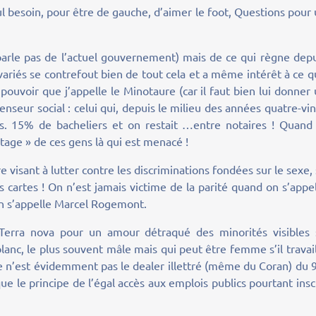
ul besoin, pour être de gauche, d’aimer le foot, Questions pour
 parle pas de l’actuel gouvernement) mais de ce qui règne dep
variés se contrefout bien de tout cela et a même intérêt à ce 
pouvoir que j’appelle le Minotaure (car il faut bien lui donner
enseur social : celui qui, depuis le milieu des années quatre-vi
s. 15% de bacheliers et on restait …entre notaires ! Quand 
tage » de ces gens là qui est menacé !
 visant à lutter contre les discriminations fondées sur le sexe,
es cartes ! On n’est jamais victime de la parité quand on s’appe
on s’appelle Marcel Rogemont.
 Terra nova pour un amour détraqué des minorités visibles 
lanc, le plus souvent mâle mais qui peut être femme s’il travai
e n’est évidemment pas le dealer illettré (même du Coran) du 
ue le principe de l’égal accès aux emplois publics pourtant insc