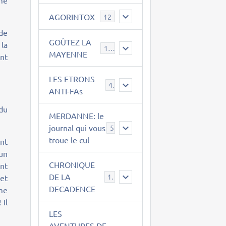
sme
AGORINTOX
12
 de
GOÛTEZ LA
 la
189
MAYENNE
ent
LES ETRONS
4
ANTI-FAs
 du
MERDANNE: le
journal qui vous
5
troue le cul
ent
 un
CHRONIQUE
ent
DE LA
12
 et
DECADENCE
mme
 Il
LES
AVENTURES DE