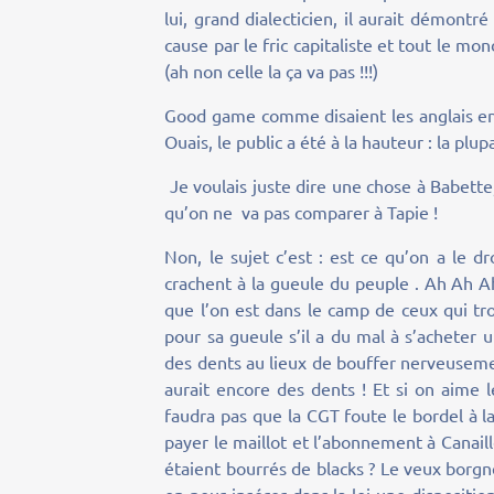
lui, grand dialecticien, il aurait démon
cause par le fric capitaliste et tout le mo
(ah non celle la ça va pas !!!)
Good game comme disaient les anglais en s
Ouais, le public a été à la hauteur : la plu
Je voulais juste dire une chose à Babette
qu’on ne va pas comparer à Tapie !
Non, le sujet c’est : est ce qu’on a le 
crachent à la gueule du peuple . Ah Ah Ah 
que l’on est dans le camp de ceux qui tro
pour sa gueule s’il a du mal à s’acheter u
des dents au lieux de bouffer nerveusemen
aurait encore des dents ! Et si on aime le 
faudra pas que la CGT foute le bordel à l
payer le maillot et l’abonnement à Canail
étaient bourrés de blacks ? Le veux borgne