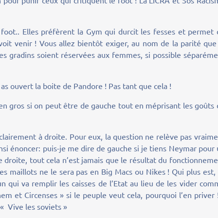
n pour punir ceux qui critiquent le foot ! La LICRA et Sos Raci
foot.. Elles préfèrent la Gym qui durcit les fesses et permet
voit venir ! Vous allez bientôt exiger, au nom de la parité que
 les gradins soient réservées aux femmes, si possible séparém
 as ouvert la boite de Pandore ! Pas tant que cela !
en gros si on peut être de gauche tout en méprisant les goûts
clairement à droite. Pour eux, la question ne relève pas vraim
ainsi énoncer: puis-je me dire de gauche si je tiens Neymar pour
droite, tout cela n’est jamais que le résultat du fonctionnem
es maillots ne le sera pas en Big Macs ou Nikes ! Qui plus est,
un qui va remplir les caisses de l’Etat au lieu de les vider co
nem et Circenses » si le peuple veut cela, pourquoi l’en priver !
« Vive les soviets »