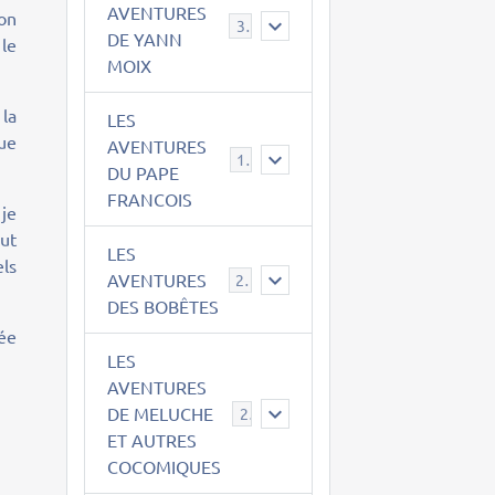
AVENTURES
on
39
DE YANN
 le
MOIX
 la
LES
ue
AVENTURES
15
DU PAPE
FRANCOIS
 je
aut
LES
els
AVENTURES
23
DES BOBÊTES
lée
LES
AVENTURES
DE MELUCHE
22
ET AUTRES
COCOMIQUES