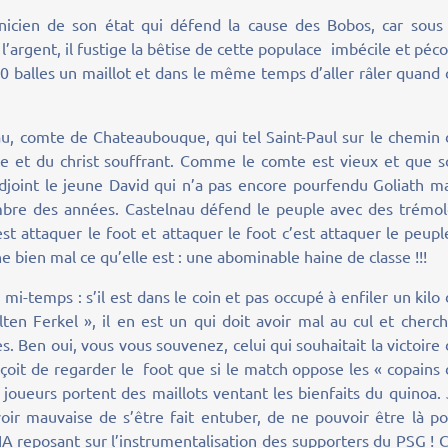
icien de son état qui défend la cause des Bobos, car sous 
l’argent, il fustige la bêtise de cette populace imbécile et péc
0 balles un maillot et dans le même temps d’aller râler quand
au, comte de Chateaubouque, qui tel Saint-Paul sur le chemin
le et du christ souffrant. Comme le comte est vieux et que s
 adjoint le jeune David qui n’a pas encore pourfendu Goliath m
ombre des années. Castelnau défend le peuple avec des trémol
st attaquer le foot et attaquer le foot c’est attaquer le peupl
he bien mal ce qu’elle est : une abominable haine de classe !!!
mi-temps : s’il est dans le coin et pas occupé à enfiler un kilo
en Ferkel », il en est un qui doit avoir mal au cul et cherc
Ben oui, vous vous souvenez, celui qui souhaitait la victoire
onçoit de regarder le foot que si le match oppose les « copains
joueurs portent des maillots ventant les bienfaits du quinoa.
avoir mauvaise de s’être fait entuber, de ne pouvoir être là p
reposant sur l’instrumentalisation des supporters du PSG ! C