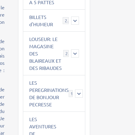
A 5 PATTES
le
ore
BILLETS
2
 on
d'HUMEUR
LOUSEUR: LE
 de
MAGASINE
on
DES
21
ais
BLAIREAUX ET
os
DES RIBAUDES
e :
LES
 de
PEREGRINATIONS
14
her
DE BONJOUR
 de
PECRESSE
 du
 Je
LES
our
AVENTURES
ar
DE