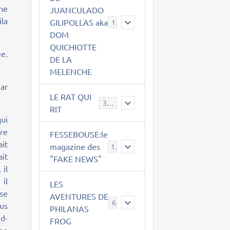
ne
JUANCULADO
ila
GILIPOLLAS aka
119
DOM
QUICHIOTTE
ée.
DE LA
MELENCHE
mar
LE RAT QUI
395
RIT
qui
ire
FESSEBOUSE:le
ait
magazine des
19
ait
"FAKE NEWS"
 il
 il
LES
 se
AVENTURES DE
6
eus
PHILANAS
nd-
FROG