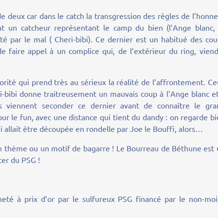
e deux car dans le catch la transgression des règles de l’honn
ent un catcheur représentant le camp du bien (l’Ange blanc, 
é par le mal ( Cheri-bibi). Ce dernier est un habitué des co
 faire appel à un complice qui, de l’extérieur du ring, vien
orité qui prend très au sérieux la réalité de l’affrontement. C
i-bibi donne traitreusement un mauvais coup à l’Ange blanc et
ls viennent seconder ce dernier avant de connaître le gra
ur le fun, avec une distance qui tient du dandy : on regarde b
ui allait être découpée en rondelle par Joe le Bouffi, alors…
 un thème ou un motif de bagarre ! Le Bourreau de Béthune est
ter du PSG !
eté à prix d’or par le sulfureux PSG financé par le non-moi