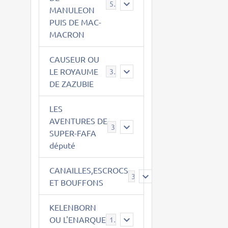
543
MANULEON
PUIS DE MAC-
MACRON
CAUSEUR OU
LE ROYAUME
38
DE ZAZUBIE
LES
AVENTURES DE
3
SUPER-FAFA
député
CANAILLES,ESCROCS
385
ET BOUFFONS
KELENBORN
OU L'ENARQUE
14