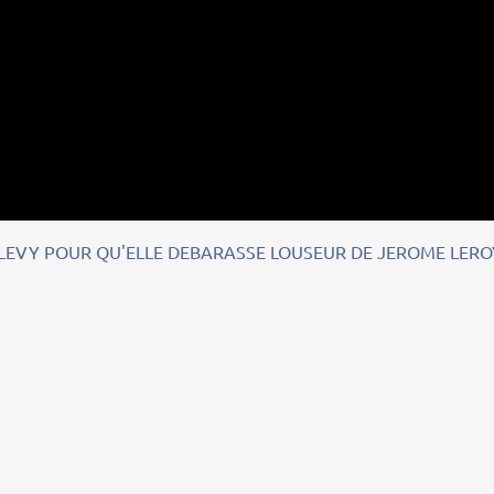
 LEVY POUR QU'ELLE DEBARASSE LOUSEUR DE JEROME LERO