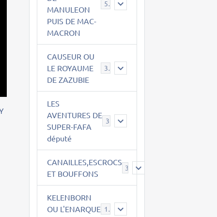
543
MANULEON
PUIS DE MAC-
MACRON
CAUSEUR OU
LE ROYAUME
38
DE ZAZUBIE
LES
Y
AVENTURES DE
3
SUPER-FAFA
député
CANAILLES,ESCROCS
385
ET BOUFFONS
KELENBORN
OU L'ENARQUE
14