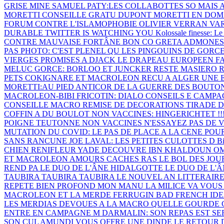
GRISE MINE
SAMUEL PATY:LES COLLABOTTES SO
MAIS 
MORETTI CONSEILLE GRATU
DUPONT MORETTI EN DOM
FORUM CONTRE L'ISLAMOPHOBIE
OLIVIER VERRAN VAR
DURABLE
TWITTER IS WATCHING YOU
Kolossale finesse: Le
CONTRE MAUVAISE FORTÂNE BON CO
GRETA ADMONES
PAS PHOTO: C'EST PLENEL QU
LES PINGOUINS DE GORC
VIERGES PROMISES A DJACK
LE DRAPEAU EUROPEEN F
MELUC
GORCE: BORLOO ET JUNCKER RESTE
MASIERO R
PETS COKIGNARE ET
MACROLEON RECU A ALGER
UNE 
MORETTI:AU PIED ANTICOR
DE LA GUERRE DES BOUTON
MACROLEON-BIBI FRICOTIN: DIALO
CONSEILS E CAMPA
CONSEILLE MACRO
REMISE DE DECORATIONS
TIRADE 
COFFIN A DU BOULOT
NON VACCINES: HINGERICHTET !!
POIGNE TEUTONNE
NON VACCINES N'ESSAYEZ PAS DE
V
MUTATION DU COVID: LE
PAS DE PLACE A LA CENE POU
SANS RANCUNE JOE
LAVAL: LES PETITES CULOTTES D
Bi
CHIEN RENIFLEUR
YADE DECOUVRE IBN KHALDOUN
OM
ET MACROLEON
AMOURS CACHES
RAS LE BOL DES JO
REND PA
LE DUO DE L'ÂNE HIDALGOTTE
LE DUO DE L'
TAUBIRA TAUBIRA TAUBIRA
LE NOUVEL AN LITTERAIR
REPETE
BIEN PROFOND MON MANU
LA MILICE VA VOU
MACROLEON ET LA MERDE FERRUGIN
BAD FRENCH ID
LES MERDIAS DEVOUES A LA MACRO
QUELLE GOURDE 
ENTRE EN CAMPAGNE M
DARMALIN: SON REPAS EST SE
SON CUL
AMUNDI VOUS OFFRE UNE DINDE
LE RETOUR 