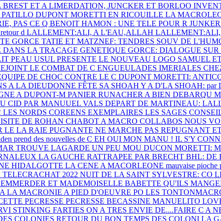
A BREST ET A LIMERDATION,
JUNCKER ET BORLOO INVEN
 PATILLO
DUPONT MORETTI EN RICOUILLE LA
MACROLEON
IE, PAS CE Q
BENOIT HAMON : UNE TELE POUR R
JUNKER
 retour d
LALLEMENT:ALI, A L'EAU,ALLAH
LALLEMENT:ALI,
TE GORCE
TATIE ET MATZNEF: TENDRES SOUV
DE L'HUM
E DANS LA
TRACAGE GENETIQUE
GORCE: DIALOGUE SUR
AIT PEAU
USUL PRESENTE LE NOUVEAU LOGO
SAMUEL ET
EJOINT LE COMBAT DE C
ENGUEULADES IMERIALES CHE
EQUIPE DE CHOC CONTRE LE C
DUPONT MORETTI: ANTICO
S A LA
DIEUDONNE FÊTE SA SHOAH
Y A D'LA SHOAH: pa
GNE A DUPONT-M
PANIER RUNACHER A BIEN DEBARQU
M
DU CID PAR MANUUEL VALS
DEPART DE MARTINEAU: LA
!
LES NORDS COREENS EXEMPLAIRES
LES SAGES CONSE
ISITE DE ROHAN CHABOT A MACRO
COLLABOS NOUS VO
R LE
LA RAIE PUGNANTE NE MARCHE PAS
REPUGNANT E
den prend des nouvelles de C
EH OUI MON MANU ! IL S'Y CON
AR TROUVE LAGARDE UN PEU MOU
DUCON MORETTI: 
URNALEUX
LA GAUCHE RATTRAPEE PAR BRECHT
BHL: DE
ÂNE HIDALGOTTE
LA CENE A MACORLEONE
mauvaise pioche 
E
TELECRACHAT 2022
NUIT DE LA SAINT SYLVESTRE: CO
L
S EMMERDER ET
MADEMOISELLE BABETTE
QU'ILS MANGE
EA
LA MACRONIE A PIED D'OEUVRE PO
LES TONTONMACRO
CETTE PECRESSE
PECRESSE BECASSINE
MANUELITO LOV
RVI
STINKING FARTIES
ON A TRES ENVIE DE....FAIRE C
A N
DES COLONIES
RETOUR DU BON TEMPS DES COLONI
LA G