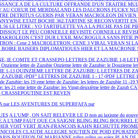
SSANCE A DE LA CULTURE
OFFRANDE D'UN TRAITRE MU
Y
AU COEUR DE MERDIALAND
LES DALCRONS
FUCKY NU
ETRE DETRITUS
GUERIS PAR VERAN
MACROLEON DEVIE
NNYWISE ETAIT BOCHE
362.TARTINE SE RECONVERTIT E
.56 LE LITRE : VO
TARTIFLETTE VA A LA PECHE
PAS DE P
DISSOUT LE PEU
CORNEILLE REVISITE
CORNEILLE REVIS
MAKROLEON
C'EST DUR L'EXIL
MACROGULA SANS PITIE 
RON : Cene 2
MACROLETRON: CENE 3
VIRAL VERAN
SI L
A BOIRE
BAISERS DIPLOMATIQUES HIER ET
LA MACRONIE 
NE, lE COMTE ET CRASSEPO
LETTRES DE ZAZUBIE 1-8
LET
0
Onzieme lettre de Zazubie
Onzieme lettre de Zazubie: le
Douzieme lett
E 1-13
QUINZIEME LETTRE DE ZAZUBIE/ L
LETTRES DE ZA
 ZAZUBIE (PDF°
LETTRES DE ZAZUBIE 1 - 17 (PDF
LETTRE 
 de Zazubie: les
19 eme lettre de Zazubie: les
lettres de Zazubie 11 -19
e: les
21 eme lettre de Zazubie: les
Vingt-deuxième lettre de Zazub
CA
 CRASSEPOUTINE EST REVEN
 par
LES AVENTURES DE SUPERFAFA par
UES
A L'UMP , ON SAIT RELEVER LE D
non au laxisme du gouv
E
A L'UMP FAUT QUE CA SAIGNE
BLING BLING
BOURREL E
HER VOIT VERT
JEAN-FRANCOIS KAHN RECHUTTE
PROME
 NICOLES
CLAUDE ALLEGRE SOUTIEN DE POID
EPURATIO
ARIS BOUFFON DE MARIANNE
rollex
rollex ou solex
PLAN DE