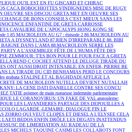
LIQUE QU'IL EST EN FU
GISCARD ET CHIRAC
OS CACA
BOBOCHIOTTES S'INDIGNEDES MISE
DE RUGY
N OEUVRE SES DISCOU
GRETA MET EN OEUVRE SES
ECHANGE DE BONS CONSEILS
C'EST MIEUX SANS LES
INNOCENCE ENFANTINE DE GRETA
CARROSSE
ETA CAVALIERE DE L'APOCALYPS
HONG KONG SE
ode 1
85 MACROLEON AU G7 : épisode 2
86 MACROLEON AU
RETA A DYSNEYLAND
87.RIEN D'IRREPARABLE
88. BIBI
 BAIGNE DANS L'AMA
88.MACROLEON SERRE LES
PARTY A L'ASSEMBLEE
FÊTE DE L'HUMA FÊTE DES
YPSE
ZEMMOUR: T'ES BON POUR LE FOUR
FACE A GRETA
TELLA REND C
COCHET ATTEND LE DELUGE
TIRADE DU
S ONT AUSSI DROIT
INTENABLE: EN ENFER, PIERRE BE
ANS LA TIRADE DU CID
BENHAMIAS PERD LE CONCOURS
les grabata
STALINE ET AL BAGHDADI AFFLIGE
LA
ECRETE DE MACROLEON
NUTELLA DEVIENT NUTALLAH
KANY: LA CENE
DATI DANIELLE CONTRE SES CONCU
HEZ TATIE
poignee de main rugueuse
indemnite parlementaire
LIQUE
LE CORANOVIRUS: UN FAKE DE VAL
angouleme:
 POUR LES LAVANDIERES
PARTAGE DES DEPOUILLES A
 ECOLO
LAGARDE -LEMAIRE: DIALOGUE FIN
LE
PAS ZORRO QUI VEUT
CLOPES ET DIESEL A L'ELYSEE
CELA
E LAETI
BEDOS ENFIN DRÔLE
LES DEGATS INATTENDUS
RESSUSC
DE LIMERDATION AU RADEAU DE LA
LES MICHELS TAQUINE CASIMI
LES COLLABOTS FONT