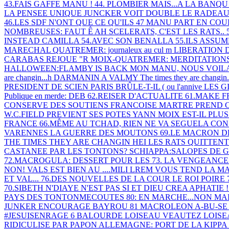
43.FAIS GAFFE MANU !
44. PLOMBIER MAIS...A LA BANQ
LA PENSEE UNIQUE
JUNCKER VOIT DOUBLE
LE RADEAU
46.LES SDF N'ONT QUE CE QU'ILS
47 MANU PART EN COU
NOMBREUSES: FAUT Ê
AH SCELERATS, C'EST LES RATS..
INSTEAD CAMILLA
54.AVEC SON BENALLA
55.ILS ASSU
MARECHAL
QUATREMER: journaleux au cul m
LIBERATION 
CARABAS REJOUE "R
MOIX-QUATREMER: MERDITATION
HALLOWEEN:FLAMBY IS BACK
MON MANU, NOUS VOIL
are changin...h
DARMANIN A VALMY
The times they are changin
PRESIDENT DE SCIEN
PARIS BRÛLE-T-IL ( ou l'annive
LES G
Publique en merde: DEB
62.REISER D'ACTUALITE
61.MAKE 
CONSERVE DES SOUTIENS
FRANCOISE MARTRE PREND 
W.C.FIELD PREVIENT SES POTES
YANN MOIX EST-IL PLU
FRANCE
66.MÊME AU TCHAD, RIEN NE VA
SEGUELA CON
VARENNES
LA GUERRE DES MOUTONS
69.LE MACRON D
THE TIMES THEY ARE CHANGIN HEI
LES RATS QUITTEN
CASTANEE PAR LES TONTONS?
SCHIAPPA:SALOPES DE G
72.MACROGULA: DESSERT POUR LES
73. LA VENGEANC
NON! VALS EST BIEN AU ....MILI
LREM VOUS TEND LA M
ET VAL...
76.DES NOUVELLES DE LA COUR
LE ROI POIRE
70.SIBETH N'DIAYE N'EST PAS SI
ET DIEU CREA APHATIE !!
PAYS DES TONTONMECOUTES
80: EN MARCHE...NON MA
JUNKER ENCOURAGE BAYROU
81 MACROLEON A-BU-SE 
#JESUISENRAGE 6
BALOURDE LOISEAU
VEAUTEZ LOIS
RIDICULISE PAR PAPON
ALLEMAGNE: PORT DE LA KIPPA