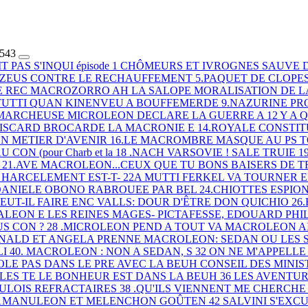
543
T PAS S'INQUI
épisode 1 CHÔMEURS ET IVROGNES
SAUVE 
.ZEUS CONTRE LE RECHAUFFEMENT
5.PAQUET DE CLOPES
E REC
MACROZORRO
AH LA SALOPE
MORALISATION DE LA
 TUTTI QUAN
KINENVEU A BOUFFEMERDE
9.NAZURINE PR
 MARCHEUSE
MICROLEON DECLARE LA GUERRE A
12 Y A
ISCARD BROCARDE LA MACRONIE E
14.ROYALE CONSTIT
N METIER D'AVENIR
16.LE MACROMBRE MASQUE
AU PS 
 CON (pour Charb et la
18 .NACH VARSOVIE !
SALE TRUIE
1
I
21.AVE MACROLEON...CEUX QUE TU
BONS BAISERS DE 
 HARCELEMENT EST-T-
22A MUTTI FERKEL VA TOURNER 
ANIELE OBONO RABROUEE PAR BEL
24.CHIOTTES ESPIO
EUT-IL FAIRE ENC
VALLS: DOUR D'ÊTRE DON QUICHIO
26
ALEON E
LES REINES MAGES- PICTAFESSE,
EDOUARD PHIL
US CON ?
28 .MICROLEON PEND A TOUT VA
MACROLEON AI
ONALD ET ANGELA PRENNE
MACROLEON: SEDAN OU LES
LI
40. MACROLEON : NON A SEDAN, S
32 ON NE M'APPELL
GOLE PAS
DANS LE PRE AVEC LA BEUH
CONSEIL DES MINI
 LES TE
LE BONHEUR EST DANS LA BEUH
36 LES AVENTU
AULOIS REFRACTAIRES
38 .QU'ILS VIENNENT ME CHERCHE
1MANULEON ET MELENCHON GOÛTEN
42 SALVINI S'EXC