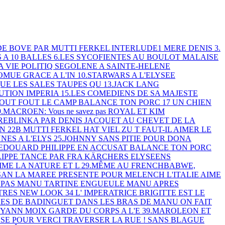
DE BOVE PAR MUTTI FERKEL
INTERLUDE1 MERE DENIS
3.
 A 10 BALLES
6.LES SYCOFIENTES AU BOULOT
MALAISE
 VIE POLITIQ
SEGOLENE A SAINTE-HELENE
OMUE GRACE A L'IN
10.STARWARS A L'ELYSEE
 QUE LES SALES TAUPES QU
13.JACK LANG
UTION IMPERIA
15.LES COMEDIENS DE SA MAJESTE
TOUT FOUT LE CAMP
BALANCE TON PORC
17 UN CHIEN
9.MACROEN: Vous ne savez pas
ROYAL ET KIM
TREBLINKA PAR
DENIS JACQUET AU CHEVET DE LA
EN
22B MUTTI FERKEL HAT VIEL ZU T
FAUT-IL AIMER LE
NNES A L'ELYS
25.JOHNNY SANS PITIE POUR DONA
.EDOUARD PHILIPPE EN ACCUSAT
BALANCE TON PORC
IPPE TANCE PAR FRA
KÄRCHERS ELYSEENS
ME LA NATURE ET L
29.MÊME AU FRENCHBABWE,
 SAN
LA MAREE PRESENTE POUR MELENCH
L'ITALIE AIME
E PAS MANU
TARTINE ENGUEULE MANU
APRES
STRES NEW LOOK
34 L' IMPERATRICE BRIGITTE EST
LE
RES DE BADINGUET
DANS LES BRAS DE MANU
ON FAIT
YANN MOIX GARDE DU CORPS A L'E
39.MAROLEON ET
USE POUR VERCI
TRAVERSER LA RUE ! SANS BLAGUE