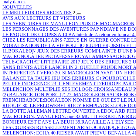
maly darcek
NOUVELLES
LE MEILLEUR DES RECENTES
2
AVIS AUX LECTEURS ET VISITEURS
LES AVENTURES DE MANULEON PUIS DE MAC-MACRON
LES PERSONNAGES DES AVENTURES
PAP NDIAYE NE DOI
LE PAQUET DE CLOPES A 10 BA
Interlude 2: retour en françaf
4
CHEZ LES REPUBLICAINS
7.ZEUS EN GUERRE CONTRE L
MORALISATION DE LA VIE POLITIQ
8.JUPITER, JESUS ET
11.BOKALEON
JEUX DES ERREURS
COMPLAINTE D'UNE
MACRONOLÂTRE
PICTAFESSE ROYAL AMBASSADRICE
G
TELE-CRACHAT LITTERAIRE 2017
JEUX DES ERREURS 2
U
SANS-DENTS
AUDE LANCELIN 2: QUELLE PRUDE
MORT AU
INTERPRETENT VERO
20. SI MACROLEON AVAIT UN HER
BALANCE TA TAUPE
JEU DES ERREURS (3)
POURQUOI LE
PEUPLE
INDECENCE
23. L'ENLEVEMENT D'EUROPE PAR
D
MELENCHON MULTIPLIE SES HOLOGR
CROISSANDEAU P
(2)
BALANCE TON PORC (2)
27. MACROLEON SACRE BOK
FRENCHBABOUE:BOKALEON NOMME DE
QUI EST LE PL
RUQUIE
30. LE FELDWEBEL RUGY REMPLACE
31.QUE D
LA BOTTE ALLEMAN
LETTRE OUVERTE A EDOUARD PHI
MACROLEON, MANULEON: que
33 MUTTI FERKEL NE RI
BONHEUR EST DANS LA BEUH
35.RACAILLE A L'ELYSEE:
LES COURSES
RUISSELLEMENT ARISTOCRATIQUE
37: G
MELENCHON: ECHA
40.REISER AVAIT PREVU BENALLA
4