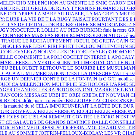
A MELENCHO
MELENCHON AUGMENTE LE SMIC
CARON EXP
AND RECOIT GRETA
DE RUGY TYRANISE
HOMARD ET GR
NE CET
APRES LA MARE AU DIABLE, LA MA
GRETA MET E
Y: DURE LA VIE DE T
LA RUGY FAISAIT POURTANT DES E
E : PAS DE LIFTING : DE
BIG BROTHER SE MACRONISE
L'
RUGY
PROCUREUR LOLLIC AU PIED
BURKINI: finie la recre
GR
ES CONNERIES MAIS PAS BOUR
84 MACROLEON AU G7 : épis
 TRAQUE LE RECHAUFFEMENT
l'OEUIL DE GRETA CAIN
G
ONSOLES PAR LES C
RIRI FIFI ET LOULOU
MELENCHON SE
 CORLEVALE (2)
NOUVELLES DE CORLEVALE (3)
HOMARD 
IELLE COMMENTE LA POLI
COCHET ENTERRE L'APOCAL
MARLIERES: LA VERITE SCIENTIFI
LIMERDATION1 LE NU
 PEU
BELLOUBET RETROUVE LE SOURIRE
LES MUSULMANE
N CACA A LIM
LIMERDATION: C'EST LA DAESCHE
VALLS D
IERGE
UN DERNIER CONTE DE LA FONTAIN
la C.G.T. mobilise 
 QUOI CA
MELENCHON MULTIPLIE SES HOLOGR
L'ARME S
SAGER CHANTEE
LES RAPETOUS EN ONT MARRE DE L
BAL
FRANCOIS: MESSAGE URBI ET ORBI
GRETA ET NOUVIAN C
 R
BEDOS: drôle pour la première
BELLOUBET ACCUSEE S'EXP
 maturité du rè
CELA IMPORTUNERAIT LA BÊTE
DUR DUR
POUR GRIVEAUX
BELLE VERSION ECOLO
BELLE VERSION
ES JOIES DE
L'ISLAM REMPART CONTRE LE CORO
N'EST 
ST CE
SALAUDS DE GRANDS
BEATRICE DALLE CONSEILL
MOUCHARD VEUT RESSUSCI
JOFFRIN -MOUCHARD VEUT 
CILE AU SOMMET
JOFFRIN-PELLOUX-BIOLAY: LES VR
CHAR