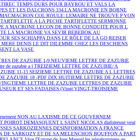
LTIREC
TEMPS DURS POUR BAYROU ET VALS
LA
PES ET LES DALCRONS
334.LA MACRONIE EN BORNE
N MACMACRON
COL ROULE: LEMAIRE NE TROUVE P
VON
N
TARTIFLETTE A LA PECHE
TARTIFLETTE SERMONNE
IPE A MACRONE
LECON DE BONNE CONDUITE POUR L
ITE
LA MACRONIE VA SEVIR
BEBEBOK AU
POUR SES
SCHIAPPA DANS LE RÔLE DE LA GO
REISER
A MERE DENIS LE DIT
DILEMME CHEZ LES DESCHIENS
SENT LA VASE
TRES DE ZAZUBIE 1-9
NEUVIEME LETTRE DE ZAZUBIE
re de zazubie a l
TREIZIEME LETTRE DE ZAZUBIE/ A
ZUBIE 11-15
SEIZIEME LETTRE DE ZAZUBIE A L
LETTRES
DE ZAZUBIE 18 -PDF
DIX HUITIEME LETTRE DE ZAZUBIE
VINGTIEME LETTRE DE ZAZUBIE
LETTRES DE ZAZUBIE
USEUR ET SES FADAISES (Vingt
VINGT-TROISIEME
ernement
NON AU LAXISME DE CE GOUVERNEM
T POIROT DEMASQUENT L
SAINT NICOLAS
diafoireuse veut
SSES SARKOZIENNES
DESINFORMATION A FRANCE
N DE SARKOZY ET DE SA
MELENCHON BOUFFON A PART
 RELANCE
Vive l'Europe de Jose Manuel
les négationnistes au