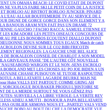
TENT UN
OMAHA BEACH: LE COVID ETAIT DE
DUPONT
 NE VA PLUS FAIRE SKI
LE PETIT COIN DE LA JUSTICE
 ET BORLOO AU BISTROT
BORLOO JUNCKER: PINARD
 A L'EAU,ALLAH
BOUFFEMERDE TV AU SERVICE DE L
OUR DIGNE DE GORCE
GORCE DANS SON ELEMENT
Y A
 LA BANQUIS
ARAM N'EN FAIT PAS UN DRAME
72
IENNE: GAUCHO ? FACHO
RACCA: SAMUEL ETIENNE ET
Z LES
KIM ADORE LES PETITS OISEAUX
CONCOURS DE
R AU PIE
LES BONOBOS ECOUTENT DIALLO
DUPONT
r DIEUDONNE
NOUS SOMMES TOUS EGAUX
Match de catch
ACROLEON DEVISE SUR LE CO2
BIBI FRICOTIN
LLEMENT
REGIONALES: LA GAUCHE UNIE BEL
ALICE
ILS DE BOKALEON
CONSEIL DE CHARLOT A SON MODEL
ILA
GRIVEAUX PASSE "DE L'AUTRE CÔT
NOUVELLE
T NAUSEABOND
WARGON ET LE NON -SENS ESCROLO
NA
BOBOLAND MET LES CHOSES AU PO
JOE BIDEN A UN
MAUVAISE CHASSE
PUISQU'ON SE TUTOIE
RASPOUTINE
 BOTUL A BELLATARTE
LAGARDE BEURKE MAIS NE
pour Hulot
VALLS EST PARTOUT: COMME GRING
AH
E SORCIOLOGUE BOUBAKER PRODUI
L'HISTOIRE SE
NT DE LA MERDE
SURTOUT NE VOUS GÊNEZ PAS
UTES: SURVEILLA
LA LIBRE VEROLE: LA VERITE REV
ELESS
ADIEU A MUTTI , BONJOUR A PAPA
BELLATARTE
E PAS OUBLIER
ARMONS NOUS ET....PARTEZ!
VALS VEND
AUCHE BOBO AU BOUT DU CHE
LA DEMOCRATIE VUE