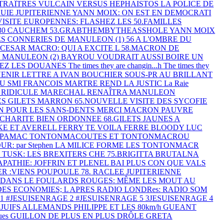
 TRAÎTRES
VULCAIN VERSUS HEPHAISTOS
LA POLICE DE
LUIE JUPITERIENNE
YANN MOIX: ON EST EN DEMOCRATI
VISITE
EUROPENNES: FLASHEZ LES
50.FAMILLES
 30 CAUCHEM
53.GRABTHEMBYTHEASSHOLE
YANN MOIX
ES CONNERIES DE MANULEON (1)
56 A L'OMBRE DU
.CESAR MACRO: QUI A EXCITE L
58.MACRON DE
E MANULEON (2)
BAYROU VOUDRAIT AUSSI BOIRE UN
NEZ LES DOUANES
The times they are changin...h
The times they
 VENIR
LETTRE A IVAN BOUCHIER SOUS-PR
AU BRILLANT
AU SMI
FRANCOIS MARTRE REND LA JUSTIC
La Raie
P
RIDICULE
MARECHAL RENAÎTRA
MANULEON
ES GILETS MARRON
65.NOUVELLE VISITE DES SYCOFIE
 POUR LES SANS-DENTS
MERCI MACRON
PAUVRE
t: CHARITE BIEN ORDONNEE
68.GILETS JAUNES A
KE ET AVERELL
FERRY TE VOILA FERRE
BLOODY LUC
PAPAMAC
TONTONMACOUTES ET TONTONMACROU
UR: par Stephen
LA MILICE FORME LES TONTONMACR
TUSK: LES BREXITERS CHE
75.BRIGITTA BRUTALNA
APATHIE: JOFFRIN ET PLENEL BAI
PLUS CON QUE VALS
R :VIENS POUPOULE
78. RACLEE JUPITERIENNE
 DANS LE
FOULARDS ROUGES: MÊME LES MOUT
AU
 DES ECONOMIES; L
APRES RADIO LONDRes: RADIO SOM
E1
#JESUISENRAGE 2
#JESUISENRAGE 5
3JESUISENRAGE 4
 JUIFS ALLEMANDS
PHILIPPE ET LES 80km/h
GUEANT
eues
GUILLON DE PLUS EN PLUS DRÔLE
GRETA