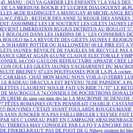
U
45 .MANU :
QUI VA GARDER LES ENFANTS ?
LA VALS DES
 DE LA MERDUSE
ROCKIE ET LUCIFER DIALOGUENT
46.P
ILLES
48.DE BADINGUET A MANUGAY
49 MICHE-ANGE RE
51.W.C.FIELD : RETOUR DES ANNE
52 REOUR DES ANNEES
MENT: ASSOMMEZ LES
LR SOUTIENT LES GILETS JAUNES
L
DEVIENT LIMERDATION
RUGIUS DETRITUS AU BOULOT
57
S F
BOLOLOS DANS LES JARDINS DE L'
LES CONNERIES D
A
BOLOLO bis
LA REVOLTE DES GILETS JAUNES E
REJOIG
...h
59 HARRY POTTER OU HALLOWEEN?
60 LE PIRE EST A
ILETS JAUNES: REVOLTE DE
FAJGELES NE RECYCLE PAS 
FRANCE GREAT AGAIN
63.UNE CLAQUE ELECTORALE S'IM
CONSEIL
64.COQ GAULOIS REFRACTAIRE
APHATIE CREE L
S CON QUE
LES GILETS JAUNES S'ACHARNENT
DU MACRON
SULTE BREJNEV
67.LES POUFFIASSES POUR LA PLA
coche
E CARABAS, CHAT
MON MANU NOUS VOILA (2)
FERRY LU
T LE RADEAU
DRACULA EST REVENU
70.DE PAPADOC A 
ILETTES J
LAURENT SOULIE FAIT UN BIDE
71."IT" LE RETO
E DE MACROGULA
74.CONSEILS DE POCHETRONS
DONALD 
AIN
LREM: du sang oui mais des lar
LA MACRONIE SE DENUDE
77.FÊTES ROMAINES
QU'EN PENSERAIT CHARLIE
CASTANE
!!!
BOUVINES C'ETAIT AVANT
FOULARDS ROUGES:MANIF
IS SANS
JUNCKER N'A PAS FAILLI BRULER
L'ELYSEE FAIT
PAR SES C
LOISEAU PART EN CAMPAGNE
#JESUISENRAG
EAU
THERESA MAY CONSOLEE PAR LA FO
Y A ENCORE DES
 DE
FINKIELKRAUT: PAS DE FOOT DE G
Ndiaye soutient les bl