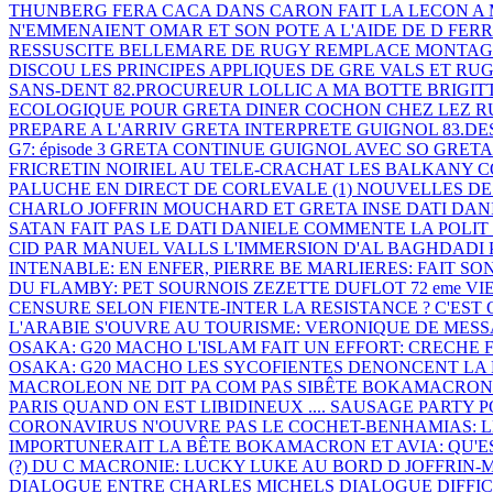
THUNBERG FERA CACA DANS
CARON FAIT LA LECON 
N'EMMENAIENT
OMAR ET SON POTE A L'AIDE DE D
FERR
RESSUSCITE BELLEMARE
DE RUGY REMPLACE MONTAG
DISCOU
LES PRINCIPES APPLIQUES DE GRE
VALS ET RUG
SANS-DENT
82.PROCUREUR LOLLIC A MA BOTTE
BRIGITT
ECOLOGIQUE POUR GRETA
DINER COCHON CHEZ LEZ 
PREPARE A L'ARRIV
GRETA INTERPRETE GUIGNOL
83.D
G7: épisode 3
GRETA CONTINUE GUIGNOL AVEC SO
GRETA
FRICRETIN
NOIRIEL AU TELE-CRACHAT
LES BALKANY C
PALUCHE
EN DIRECT DE CORLEVALE (1)
NOUVELLES DE
CHARLO
JOFFRIN MOUCHARD ET GRETA INSE
DATI DAN
SATAN FAIT PAS LE
DATI DANIELE COMMENTE LA POLIT
CID PAR MANUEL VALLS
L'IMMERSION D'AL BAGHDADI
INTENABLE: EN ENFER, PIERRE BE
MARLIERES: FAIT SO
DU
FLAMBY: PET SOURNOIS
ZEZETTE DUFLOT 72 eme V
CENSURE SELON FIENTE-INTER
LA RESISTANCE ? C'EST
L'ARABIE S'OUVRE AU TOURISME:
VERONIQUE DE MES
OSAKA: G20 MACHO
L'ISLAM FAIT UN EFFORT: CRECHE
OSAKA: G20 MACHO
LES SYCOFIENTES DENONCENT LA
MACROLEON NE DIT PA
COM PAS SIBÊTE
BOKAMACRON : la
PARIS
QUAND ON EST LIBIDINEUX ....
SAUSAGE PARTY 
CORONAVIRUS N'OUVRE PAS LE
COCHET-BENHAMIAS: L
IMPORTUNERAIT LA BÊTE
BOKAMACRON ET AVIA: QU'E
(?) DU C
MACRONIE: LUCKY LUKE AU BORD D
JOFFRIN-
DIALOGUE ENTRE CHARLES MICHELS
DIALOGUE DIFFI