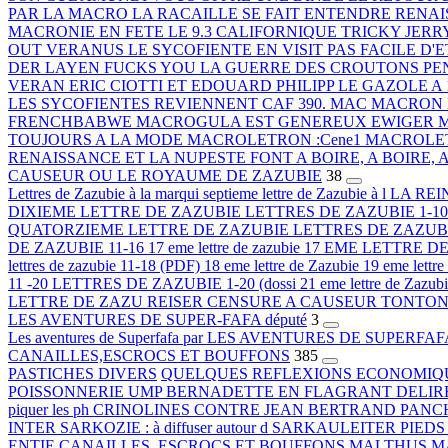
PAR LA MACRO
LA RACAILLE SE FAIT ENTENDRE
RENAI
MACRONIE EN FETE
LE 9.3 CALIFORNIQUE
TRICKY JERR
OUT
VERANUS LE SYCOFIENTE EN VISIT
PAS FACILE D'
DER LAYEN FUCKS YOU
LA GUERRE DES CROUTONS
PE
VERAN
ERIC CIOTTI ET EDOUARD PHILIPP
LE GAZOLE A 1
LES SYCOFIENTES REVIENNENT CAF
390. MAC MACRON 
FRENCHBABWE
MACROGULA EST GENEREUX
EWIGER 
TOUJOURS A LA MODE
MACROLETRON :Cene1
MACROLET
RENAISSANCE ET LA NUPESTE FONT
A BOIRE, A BOIRE, 
CAUSEUR OU LE ROYAUME DE ZAZUBIE
38
Lettres de Zazubie à la marqui
septieme lettre de Zazubie à l
LA REI
DIXIEME LETTRE DE ZAZUBIE
LETTRES DE ZAZUBIE 1-1
QUATORZIEME LETTRE DE ZAZUBIE
LETTRES DE ZAZUBI
DE ZAZUBIE 11-16
17 eme lettre de zazubie
17 EME LETTRE DE
lettres de zazubie 11-18 (PDF)
18 eme lettre de Zazubie
19 eme lettre
11 -20
LETTRES DE ZAZUBIE 1-20 (dossi
21 eme lettre de Zazubi
LETTRE DE ZAZU
REISER CENSURE A CAUSEUR
TONTON
LES AVENTURES DE SUPER-FAFA député
3
Les aventures de Superfafa par
LES AVENTURES DE SUPERFAFA
CANAILLES,ESCROCS ET BOUFFONS
385
PASTICHES DIVERS
QUELQUES REFLEXIONS ECONOMIQ
POISSONNERIE UMP
BERNADETTE EN FLAGRANT DELIR
piquer les ph
CRINOLINES CONTRE JEAN
BERTRAND PANC
INTER
SARKOZIE : à diffuser autour d
SARKAULEITER
PIEDS
ENTIE
CANAILLES, ESCROCS ET BOUFFONS
MALTHUS
M