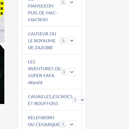
543
MANULEON
PUIS DE MAC-
MACRON
CAUSEUR OU
LE ROYAUME
38
DE ZAZUBIE
LES
AVENTURES DE
3
SUPER-FAFA
député
CANAILLES,ESCROCS
385
ET BOUFFONS
KELENBORN
OU L'ENARQUE
14