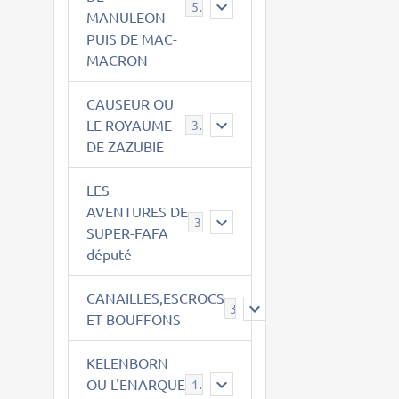
543
MANULEON
PUIS DE MAC-
MACRON
CAUSEUR OU
LE ROYAUME
38
DE ZAZUBIE
LES
AVENTURES DE
3
SUPER-FAFA
député
CANAILLES,ESCROCS
385
ET BOUFFONS
KELENBORN
OU L'ENARQUE
14