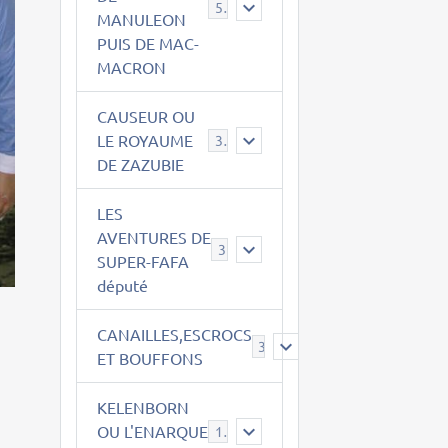
543
MANULEON
PUIS DE MAC-
MACRON
CAUSEUR OU
LE ROYAUME
38
DE ZAZUBIE
LES
AVENTURES DE
3
SUPER-FAFA
député
CANAILLES,ESCROCS
385
ET BOUFFONS
KELENBORN
OU L'ENARQUE
14