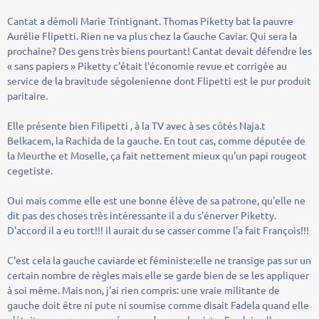
Cantat a démoli Marie Trintignant. Thomas Piketty bat la pauvre
Aurélie Flipetti. Rien ne va plus chez la Gauche Caviar. Qui sera la
prochaine? Des gens très biens pourtant! Cantat devait défendre les
« sans papiers » Piketty c'était l'économie revue et corrigée au
service de la bravitude ségolenienne dont Flipetti est le pur produit
paritaire.
Elle présente bien Filipetti , à la TV avec à ses côtés Naja.t
Belkacem, la Rachida de la gauche. En tout cas, comme députée de
la Meurthe et Moselle, ça fait nettement mieux qu'un papi rougeot
cegetiste.
Oui mais comme elle est une bonne élève de sa patrone, qu'elle ne
dit pas des choses très intéressante il a du s'énerver Piketty.
D'accord il a eu tort!!! il aurait du se casser comme l'a fait François!!!
C'est cela la gauche caviarde et féministe:elle ne transige pas sur un
certain nombre de règles mais elle se garde bien de se les appliquer
à soi même. Mais non, j'ai rien compris: une vraie militante de
gauche doit être ni pute ni soumise comme disait Fadela quand elle