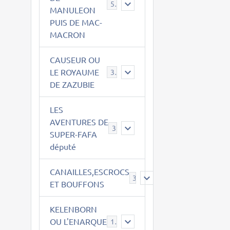
543
MANULEON
PUIS DE MAC-
MACRON
CAUSEUR OU
LE ROYAUME
38
DE ZAZUBIE
LES
AVENTURES DE
3
SUPER-FAFA
député
CANAILLES,ESCROCS
385
ET BOUFFONS
KELENBORN
OU L'ENARQUE
14