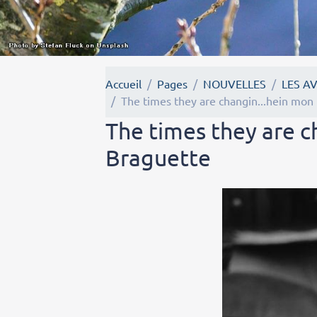
Accueil
Pages
NOUVELLES
LES A
The times they are changin...hein mon
The times they are c
Braguette