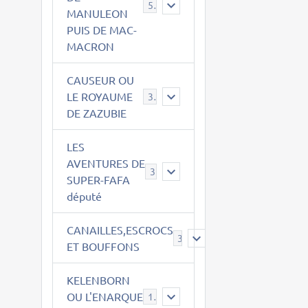
543
MANULEON
PUIS DE MAC-
MACRON
CAUSEUR OU
LE ROYAUME
38
DE ZAZUBIE
LES
AVENTURES DE
3
SUPER-FAFA
député
CANAILLES,ESCROCS
385
ET BOUFFONS
KELENBORN
OU L'ENARQUE
14