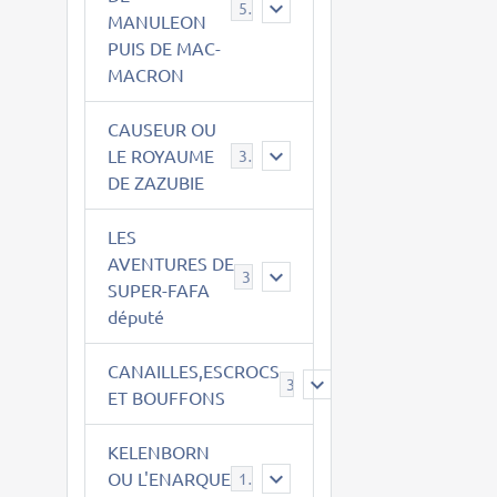
543
MANULEON
PUIS DE MAC-
MACRON
CAUSEUR OU
LE ROYAUME
38
DE ZAZUBIE
LES
AVENTURES DE
3
SUPER-FAFA
député
CANAILLES,ESCROCS
385
ET BOUFFONS
KELENBORN
OU L'ENARQUE
14