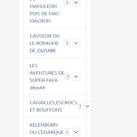
543
MANULEON
PUIS DE MAC-
MACRON
CAUSEUR OU
LE ROYAUME
38
DE ZAZUBIE
LES
AVENTURES DE
3
SUPER-FAFA
député
CANAILLES,ESCROCS
385
ET BOUFFONS
KELENBORN
OU L'ENARQUE
14