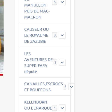
543
MANULEON
PUIS DE MAC-
MACRON
CAUSEUR OU
LE ROYAUME
38
DE ZAZUBIE
LES
AVENTURES DE
3
SUPER-FAFA
député
CANAILLES,ESCROCS
385
ET BOUFFONS
KELENBORN
OU L'ENARQUE
14