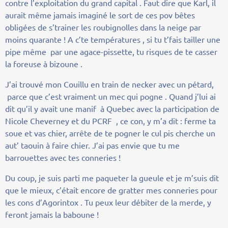
contre l’exploitation du grand capital . Faut dire que Karl, il
aurait même jamais imaginé le sort de ces pov bêtes
obligées de s’trainer les roubignolles dans la neige par
moins quarante ! A c’te températures , si tu t’fais tailler une
pipe même par une agace-pissette, tu risques de te casser
la foreuse à bizoune .
J’ai trouvé mon Couillu en train de necker avec un pétard,
parce que c’est vraiment un mec qui pogne . Quand j’lui ai
dit qu’il y avait une manif à Quebec avec la participation de
Nicole Cheverney et du PCRF , ce con, y m’a dit : ferme ta
soue et vas chier, arrête de te pogner le cul pis cherche un
aut’ taouin à faire chier. J’ai pas envie que tu me
barrouettes avec tes conneries !
Du coup, je suis parti me paqueter la gueule et je m’suis dit
que le mieux, c’était encore de gratter mes conneries pour
les cons d’Agorintox . Tu peux leur débiter de la merde, y
feront jamais la baboune !