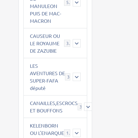
543
MANULEON
PUIS DE MAC-
MACRON
CAUSEUR OU
LE ROYAUME
38
DE ZAZUBIE
LES
AVENTURES DE
3
SUPER-FAFA
député
CANAILLES,ESCROCS
385
ET BOUFFONS
KELENBORN
OU L'ENARQUE
14