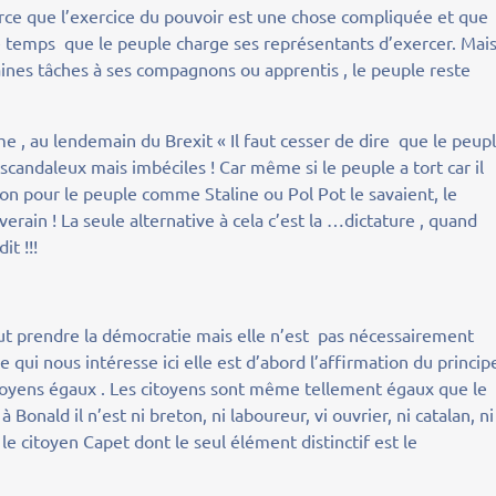
parce que l’exercice du pouvoir est une chose compliquée et que
 temps que le peuple charge ses représentants d’exercer. Mais 
aines tâches à ses compagnons ou apprentis , le peuple reste
e , au lendemain du Brexit « Il faut cesser de dire que le peup
scandaleux mais imbéciles ! Car même si le peuple a tort car il
bon pour le peuple comme Staline ou Pol Pot le savaient, le
erain ! La seule alternative à cela c’est la …dictature , quand
t !!!
t prendre la démocratie mais elle n’est pas nécessairement
e qui nous intéresse ici elle est d’abord l’affirmation du princip
toyens égaux . Les citoyens sont même tellement égaux que le
 Bonald il n’est ni breton, ni laboureur, vi ouvrier, ni catalan, ni
 citoyen Capet dont le seul élément distinctif est le