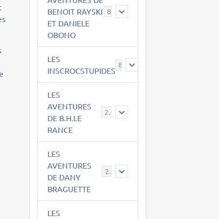
t
BENOIT RAYSKI
8
es
ET DANIELE
OBONO
s
LES
8
INSCROCSTUPIDES
de
LES
AVENTURES
21
DE B.H.LE
RANCE
LES
AVENTURES
29
DE DANY
BRAGUETTE
LES