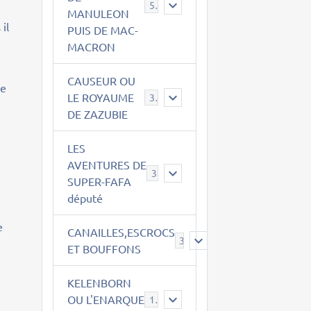
543
MANULEON
il
PUIS DE MAC-
MACRON
CAUSEUR OU
le
LE ROYAUME
38
DE ZAZUBIE
LES
AVENTURES DE
3
SUPER-FAFA
député
e
CANAILLES,ESCROCS
385
ET BOUFFONS
KELENBORN
OU L'ENARQUE
14