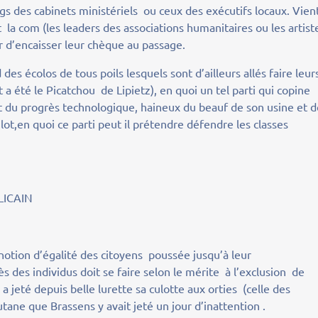
ngs des cabinets ministériels ou ceux des exécutifs locaux. Vien
 la com (les leaders des associations humanitaires ou les artist
ûr d’encaisser leur chèque au passage.
d des écolos de tous poils lesquels sont d’ailleurs allés faire leur
 été le Picatchou de Lipietz), en quoi un tel parti qui copine
t du progrès technologique, haineux du beauf de son usine et 
ulot,en quoi ce parti peut il prétendre défendre les classes
LICAIN
notion d’égalité des citoyens poussée jusqu’à leur
cès des individus doit se faire selon le mérite à l’exclusion de
e a jeté depuis belle lurette sa culotte aux orties (celle des
utane que Brassens y avait jeté un jour d’inattention .