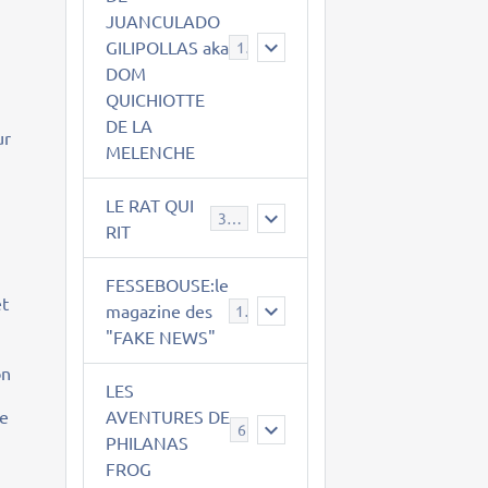
JUANCULADO
GILIPOLLAS aka
119
DOM
QUICHIOTTE
DE LA
ur
MELENCHE
LE RAT QUI
395
RIT
FESSEBOUSE:le
et
magazine des
19
"FAKE NEWS"
on
LES
me
AVENTURES DE
6
PHILANAS
FROG