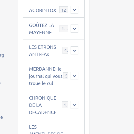
AGORINTOX
12
GOÛTEZ LA
189
MAYENNE
LES ETRONS
4
ANTI-FAs
rg
MERDANNE: le
journal qui vous
5
,
troue le cul
CHRONIQUE
DE LA
12
.
DECADENCE
me
LES
AVENTURES DE