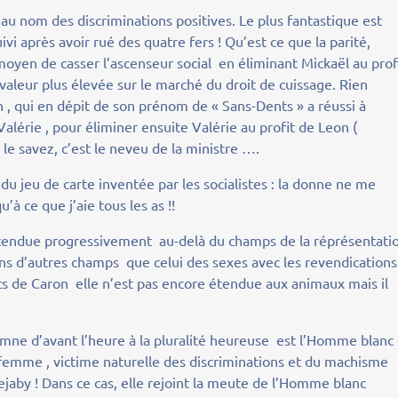
au nom des discriminations positives. Le plus fantastique est
uivi après avoir rué des quatre fers ! Qu’est ce que la parité,
moyen de casser l’ascenseur social en éliminant Mickaël au prof
valeur plus élevée sur le marché du droit de cuissage. Rien
 , qui en dépit de son prénom de « Sans-Dents » a réussi à
alérie , pour éliminer ensuite Valérie au profit de Leon (
s le savez, c’est le neveu de la ministre ….
u jeu de carte inventée par les socialistes : la donne ne me
’à ce que j’aie tous les as !!
t étendue progressivement au-delà du champs de la réprésentati
dans d’autres champs que celui des sexes avec les revendications
rts de Caron elle n’est pas encore étendue aux animaux mais il
mne d’avant l’heure à la pluralité heureuse est l’Homme blanc 
a femme , victime naturelle des discriminations et du machisme
ejaby ! Dans ce cas, elle rejoint la meute de l’Homme blanc