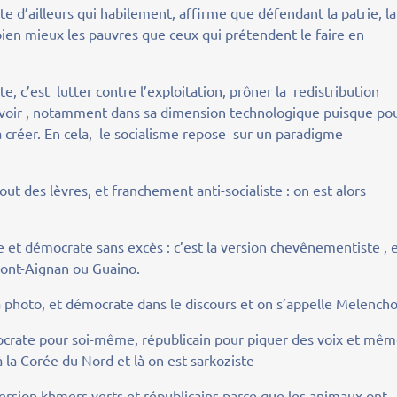
ite d’ailleurs qui habilement, affirme que défendant la patrie, la
d bien mieux les pauvres que ceux qui prétendent le faire en
ste, c’est lutter contre l’exploitation, prôner la redistribution
uvoir , notamment dans sa dimension technologique puisque po
la créer. En cela, le socialisme repose sur un paradigme
ut des lèvres, et franchement anti-socialiste : on est alors
te et démocrate sans excès : c’est la version chevênementiste , 
upont-Aignan ou Guaino.
la photo, et démocrate dans le discours et on s’appelle Melench
ocrate pour soi-même, républicain pour piquer des voix et mê
à la Corée du Nord et là on est sarkoziste
ersion khmers verts et républicains parce que les animaux ont