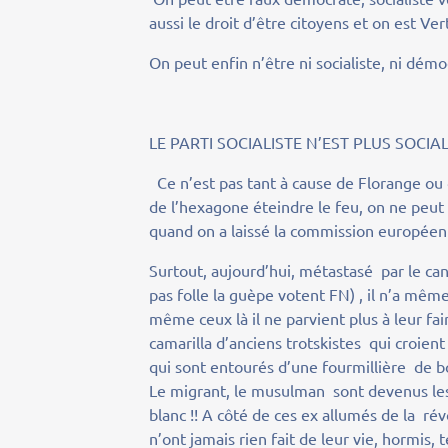
aussi le droit d’être citoyens et on est Ver
On peut enfin n’être ni socialiste, ni démoc
LE PARTI SOCIALISTE N’EST PLUS SOCIA
Ce n’est pas tant à cause de Florange ou
de l’hexagone éteindre le feu, on ne peut r
quand on a laissé la commission européen
Surtout, aujourd’hui, métastasé par le cance
pas folle la guèpe votent FN) , il n’a mêm
même ceux là il ne parvient plus à leur faire
camarilla d’anciens trotskistes qui croient
qui sont entourés d’une fourmillière de b
Le migrant, le musulman sont devenus les 
blanc !! A côté de ces ex allumés de la ré
n’ont jamais rien fait de leur vie, hormis,