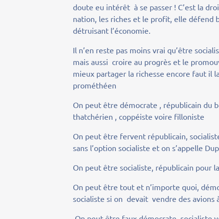
doute eu intérêt à se passer ! C’est la dro
nation, les riches et le profit, elle défen
détruisant l’économie.
Il n’en reste pas moins vrai qu’être sociali
mais aussi croire au progrès et le promo
mieux partager la richesse encore faut il 
prométhéen
On peut être démocrate , républicain du bo
thatchérien , coppéiste voire filloniste
On peut être fervent républicain, socialis
sans l’option socialiste et on s’appelle D
On peut être socialiste, républicain pour 
On peut être tout et n’importe quoi, dém
socialiste si on devait vendre des avions 
On peut être faux démocrate, socialiste v