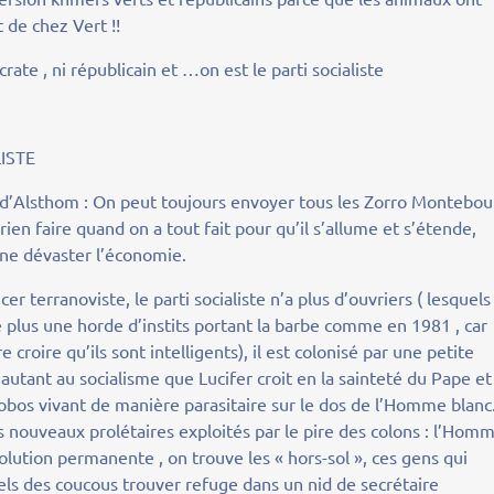
t de chez Vert !!
rate , ni républicain et …on est le parti socialiste
LISTE
 d’Alsthom : On peut toujours envoyer tous les Zorro Montebou
ien faire quand on a tout fait pour qu’il s’allume et s’étende,
ne dévaster l’économie.
r terranoviste, le parti socialiste n’a plus d’ouvriers ( lesquels 
e plus une horde d’instits portant la barbe comme en 1981 , car
 croire qu’ils sont intelligents), il est colonisé par une petite
 autant au socialisme que Lucifer croit en la sainteté du Pape et
obos vivant de manière parasitaire sur le dos de l’Homme blanc
nouveaux prolétaires exploités par le pire des colons : l’Hom
volution permanente , on trouve les « hors-sol », ces gens qui
 tels des coucous trouver refuge dans un nid de secrétaire