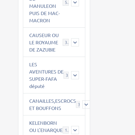
543
MANULEON
PUIS DE MAC-
MACRON
CAUSEUR OU
LE ROYAUME
38
DE ZAZUBIE
LES
AVENTURES DE
3
SUPER-FAFA
député
CANAILLES,ESCROCS
385
ET BOUFFONS
KELENBORN
OU L'ENARQUE
14