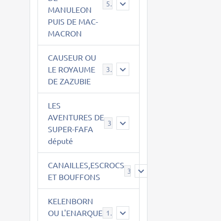
543
MANULEON
PUIS DE MAC-
MACRON
CAUSEUR OU
LE ROYAUME
38
DE ZAZUBIE
LES
AVENTURES DE
3
SUPER-FAFA
député
CANAILLES,ESCROCS
385
ET BOUFFONS
KELENBORN
OU L'ENARQUE
14