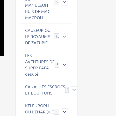
543
MANULEON
PUIS DE MAC-
MACRON
CAUSEUR OU
LE ROYAUME
38
DE ZAZUBIE
LES
AVENTURES DE
3
SUPER-FAFA
député
CANAILLES,ESCROCS
385
ET BOUFFONS
KELENBORN
OU L'ENARQUE
14