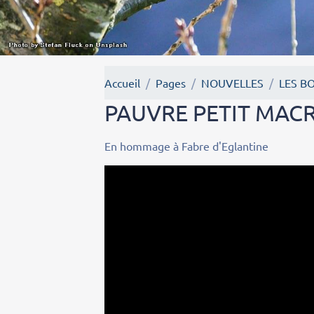
Accueil
Pages
NOUVELLES
LES B
PAUVRE PETIT MAC
En hommage à Fabre d'Eglantine