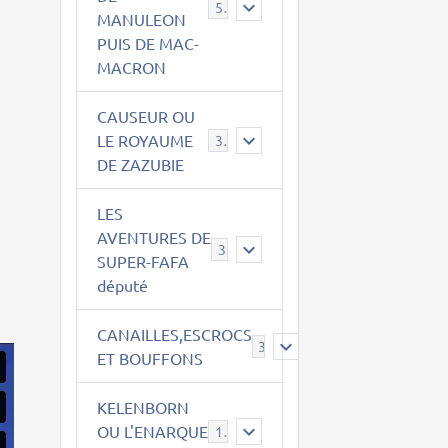
543
MANULEON
PUIS DE MAC-
MACRON
CAUSEUR OU
LE ROYAUME
38
DE ZAZUBIE
LES
AVENTURES DE
3
SUPER-FAFA
député
CANAILLES,ESCROCS
385
ET BOUFFONS
KELENBORN
OU L'ENARQUE
14