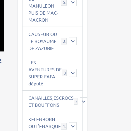
543
MANULEON
PUIS DE MAC-
MACRON
CAUSEUR OU
LE ROYAUME
38
DE ZAZUBIE
E
LES
AVENTURES DE
3
SUPER-FAFA
député
CANAILLES,ESCROCS
385
ET BOUFFONS
KELENBORN
OU L'ENARQUE
14