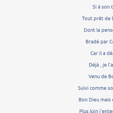
Si à son 
Tout prêt de l
Dont la pens
Bradé par C
Car il a 
Déjà , je l’
Venu de B
Suivi comme so
Bon Dieu mais c
Plus loin j’ent