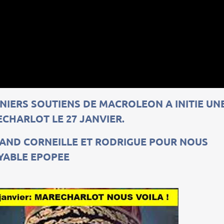
NIERS SOUTIENS DE MACROLEON A INITIE UN
CHARLOT LE 27 JANVIER.
RAND CORNEILLE ET RODRIGUE POUR NOUS
OYABLE EPOPEE