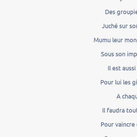
Des groupi
Juché sur so
Mumu leur mont
Sous son imp
Il est aus
Pour lui les 
A chaqu
Il faudra to
Pour vaincre 