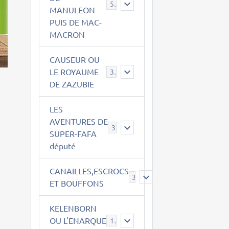
543
MANULEON
PUIS DE MAC-
MACRON
CAUSEUR OU
LE ROYAUME
38
DE ZAZUBIE
LES
AVENTURES DE
3
SUPER-FAFA
député
CANAILLES,ESCROCS
385
ET BOUFFONS
KELENBORN
OU L'ENARQUE
14