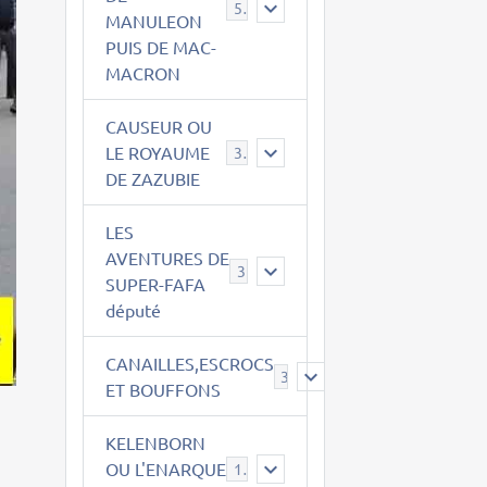
543
MANULEON
PUIS DE MAC-
MACRON
CAUSEUR OU
LE ROYAUME
38
DE ZAZUBIE
LES
AVENTURES DE
3
SUPER-FAFA
député
CANAILLES,ESCROCS
385
ET BOUFFONS
KELENBORN
OU L'ENARQUE
14