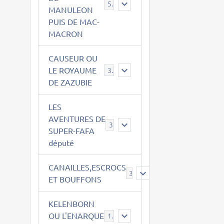
543
MANULEON
PUIS DE MAC-
MACRON
CAUSEUR OU
LE ROYAUME
38
DE ZAZUBIE
LES
AVENTURES DE
3
SUPER-FAFA
député
CANAILLES,ESCROCS
385
ET BOUFFONS
KELENBORN
OU L'ENARQUE
14