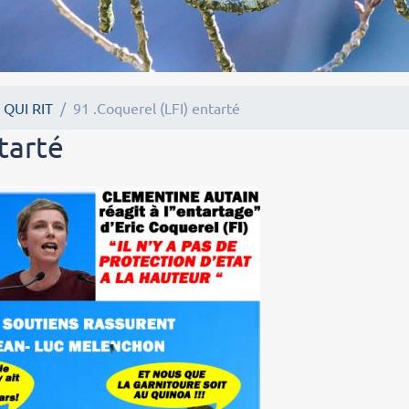
 QUI RIT
91 .Coquerel (LFI) entarté
tarté