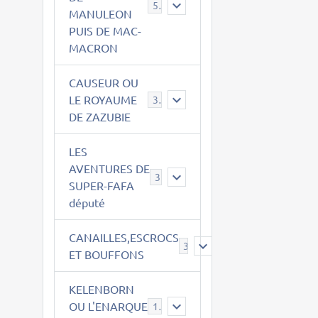
543
MANULEON
PUIS DE MAC-
MACRON
CAUSEUR OU
LE ROYAUME
38
DE ZAZUBIE
LES
AVENTURES DE
3
SUPER-FAFA
député
CANAILLES,ESCROCS
385
ET BOUFFONS
KELENBORN
OU L'ENARQUE
14