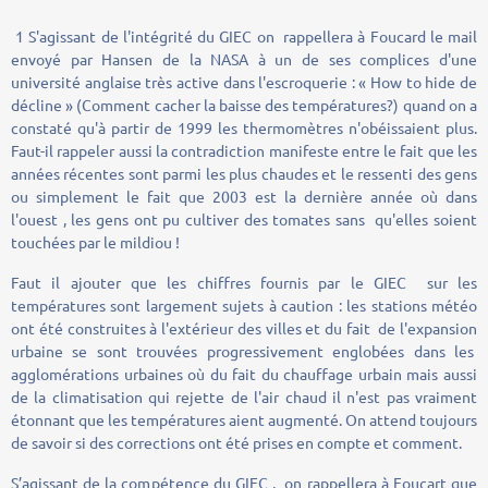
1 S'agissant de l'intégrité du GIEC on rappellera à Foucard le mail
envoyé par Hansen de la NASA à un de ses complices d'une
université anglaise très active dans l'escroquerie : « How to hide de
décline » (Comment cacher la baisse des températures?) quand on a
constaté qu'à partir de 1999 les thermomètres n'obéissaient plus.
Faut-il rappeler aussi la contradiction manifeste entre le fait que les
années récentes sont parmi les plus chaudes et le ressenti des gens
ou simplement le fait que 2003 est la dernière année où dans
l'ouest , les gens ont pu cultiver des tomates sans qu'elles soient
touchées par le mildiou !
Faut il ajouter que les chiffres fournis par le GIEC sur les
températures sont largement sujets à caution : les stations météo
ont été construites à l'extérieur des villes et du fait de l'expansion
urbaine se sont trouvées progressivement englobées dans les
agglomérations urbaines où du fait du chauffage urbain mais aussi
de la climatisation qui rejette de l'air chaud il n'est pas vraiment
étonnant que les températures aient augmenté. On attend toujours
de savoir si des corrections ont été prises en compte et comment.
S’agissant de la compétence du GIEC , on rappellera à Foucart que