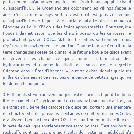
parfaitement qu'au moyen age le climat était beaucoup plus chaud
qu'aujourd'hui. Si le Groenland que colonisent les Vikings s'appelle
ainsi c’est à dire « pays vert » c'est qu'il est plus accueillant
qu'aujourd'hui. Avec le petit âge glaciaire qui atteint ses sommets à
l'époque de Louis XIV on a des froids épouvantables. Pourtant, Me
Foucart devrait savoir que les chars à boeux ou les carrosses ne
produisaient pas de CO2.... Mais les historiens se trompent nous
répéterait inlassablement ce bouffon. Comme le note Courtillot, la
terre change sans cesse de climat ; elle fut une boule de glace avant
de devenir très chaude ce qui a permis la fabrication des
hydrocarbures et comme le disait, en substance, le regretté
Crichton dans « État d'Urgence », la terre existe depuis quelques
milliards d'années et ce n'est pas une bande de petits singes qui va
lui donner le hoquet ».
3 Enfin mais si Foucart veut ne pas rester inculte, il peut toujours
lire le manuel du Sceptique où il en trouvera beaucoup d'autres, on
a extrait en Sibérie des carottes de glace qui portent une mémoire
du climat vieille de plusieurs centaines de milliers d'années : elles
établissent bien un lien ente CO2 et réchauffement mais ce lien est
inverse de celui que soutiennent nos escrologistes. C'est toujours le
réchauffement qui est premier( celui de l'optimum médiéval n'a