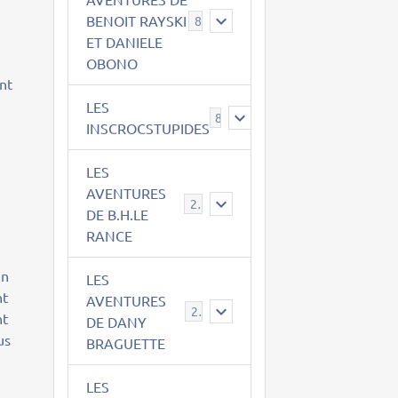
BENOIT RAYSKI
8
ET DANIELE
OBONO
ent
LES
8
INSCROCSTUPIDES
LES
AVENTURES
21
DE B.H.LE
RANCE
e
en
LES
nt
AVENTURES
29
nt
DE DANY
us
BRAGUETTE
LES