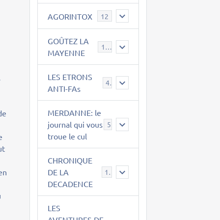
e
AGORINTOX
12
GOÛTEZ LA
189
MAYENNE
LES ETRONS
s
4
ANTI-FAs
MERDANNE: le
de
journal qui vous
5
troue le cul
e
ut
CHRONIQUE
 en
DE LA
12
DECADENCE
u
LES
AVENTURES DE