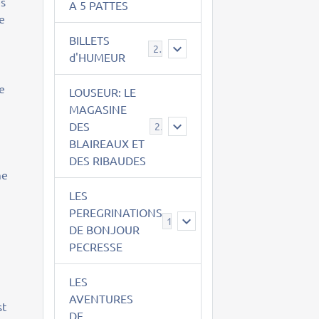
es
A 5 PATTES
ue
BILLETS
2
d'HUMEUR
de
LOUSEUR: LE
MAGASINE
DES
21
BLAIREAUX ET
DES RIBAUDES
me
LES
PEREGRINATIONS
14
DE BONJOUR
PECRESSE
LES
AVENTURES
st
DE