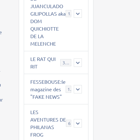
JUANCULADO
a
GILIPOLLAS aka
119
DOM
QUICHIOTTE
e
DE LA
MELENCHE
LE RAT QUI
395
RIT
l
FESSEBOUSE:le
u
magazine des
19
"FAKE NEWS"
ur
LES
AVENTURES DE
6
PHILANAS
FROG