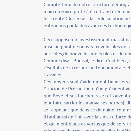
Compte-tenu de notre structure démograph
main d’œuvre prête à être transférée dans
les Trente Glorieuses, la seule solution ne
entendons par la des avancées technologi
Ceci suppose un investissement massif dans
mise au point de nouveaux véhicules ne fo
agricoles,de nouvelles molécules et de no
Comme disait Bourvil, le dire, c’est bien 
résultats de la recherche fondamentale et
travailler .
Ces moyens sont évidemment financiers ma
Principe de Précaution qu’un président vieil
que Bové et ses faucheurs se retrouvent en 
leur faire sarcler les mauvaises herbes) .
se rappelant que dans ce domaine, comme le
Il faut aussi en finir avec la sinistre far
et qui n’ont d’autres vertus que de servir
créent pas de croissance mais elles la détr