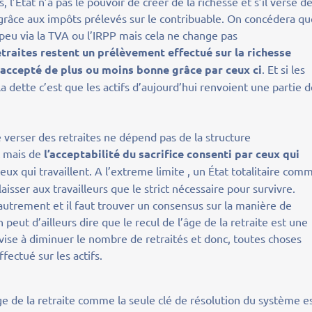
, l’État n’a pas le pouvoir de créer de la richesse et s’il verse d
st grâce aux impôts prélevés sur le contribuable. On concédera q
 peu via la TVA ou l’IRPP mais cela ne change pas
retraites restent un prélèvement effectué sur la richesse
t accepté de plus ou moins bonne grâce par ceux ci
. Et si les
la dette c’est que les actifs d’aujourd’hui renvoient une partie 
de verser des retraites ne dépend pas de la structure
t mais de
l’acceptabilité du sacrifice consenti par ceux qui
 ceux qui travaillent. A l’extreme limite , un État totalitaire com
isser aux travailleurs que le strict nécessaire pour survivre.
autrement et il faut trouver un consensus sur la manière de
n peut d’ailleurs dire que le recul de l’âge de la retraite est une
 vise à diminuer le nombre de retraités et donc, toutes choses
fectué sur les actifs.
âge de la retraite comme la seule clé de résolution du système e