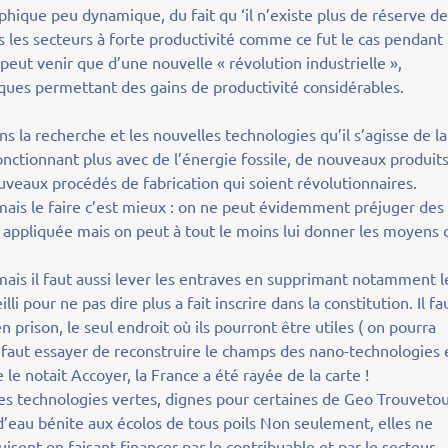
ique peu dynamique, du fait qu ‘il n’existe plus de réserve d
 les secteurs à forte productivité comme ce fut le cas pendant
 peut venir que d’une nouvelle « révolution industrielle »,
ques permettant des gains de productivité considérables.
 la recherche et les nouvelles technologies qu’il s’agisse de la
nctionnant plus avec de l’énergie fossile, de nouveaux produit
uveaux procédés de fabrication qui soient révolutionnaires.
, mais le faire c’est mieux : on ne peut évidemment préjuger des
 appliquée mais on peut à tout le moins lui donner les moyens 
is il faut aussi lever les entraves en supprimant notamment l
li pour ne pas dire plus a fait inscrire dans la constitution. Il fa
prison, le seul endroit où ils pourront être utiles ( on pourra
 Il faut essayer de reconstruire le champs des nano-technologies
 notait Accoyer, la France a été rayée de la carte !
ce des technologies vertes, dignes pour certaines de Geo Trouveto
 d’eau bénite aux écolos de tous poils Non seulement, elles ne
uisent en faisant financer par le contribuable et par le secteur