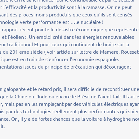
t l’efficacité et la productivité sont à la ramasse. On ne peut
sant des proces moins productifs que ceux qu’ils sont censés
hnologie verte performante est …le nucléaire !
 un rapport récent pointe le désastre économique que représent
e et l’éolien :! Un emploi créé dans les énergies renouvelables
ur traditionnel Et pour ceux qui continuent de braire sur la
s du 201 eme siècle ( voir article sur lettre de Mamere, Rousset
tique est en train de s’enfoncer l’économie espagnole.
lementations issues du principe de précaution qui découragent
n galopante et le retard pris, il sera difficile de reconstituer un
 la Chine ou l’Inde ou encore le Brésil ne l’aient fait. Il faut 
lair, mais pas en les remplaçant par des véhicules électriques aya
is par des technologies réellement plus performantes qui soie
ance. Or , il y a de fortes chances que la voiture à hydrogène no
lt.