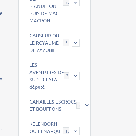
543
MANULEON
se
PUIS DE MAC-
MACRON
CAUSEUR OU
LE ROYAUME
38
r
DE ZAZUBIE
LES
AVENTURES DE
3
ux
SUPER-FAFA
député
ir
CANAILLES,ESCROCS
385
ET BOUFFONS
KELENBORN
er
OU L'ENARQUE
14