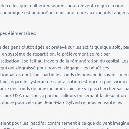
 de celles que malheureusement peu relèvent ce qui n’a rien
 économique est aujourd’hui dans une mare aux canards fangeu
ipes élémentaires.
à des gens plutôt âgés et prélevé sur les actifs quelque soit , pa
ns un système de répartition, le prélèvement se fait par
alisation il se fait au travers de la rémunération du capital. Les
es qui ont dégraissé pour pouvoir dégager les bénéfices
tionnaires dont font partie les fonds de pension le savent mie
tains égard le système de capitalisation est encore plus vicieux
aure des fonds de pension américains ne va pas chercher sa cha
s aux USA mais aussi partout ailleurs en semant la désolation
ans doute pour cela que Jean-Marc Sylvestre nous en vante les
paient pour les inactifs : contrairement à ce que doivent imagin