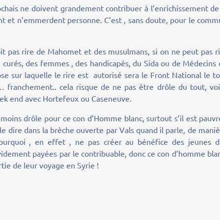
ochais ne doivent grandement contribuer à l’enrichissement de
illent et n’emmerdent personne. C’est , sans doute, pour le com
doit pas rire de Mahomet et des musulmans, si on ne peut pas r
s curés, des femmes , des handicapés, du Sida ou de Médecins
se sur laquelle le rire est autorisé sera le Front National le t
 franchement.. cela risque de ne pas être drôle du tout, voi
eek end avec Hortefeux ou Caseneuve.
 moins drôle pour ce con d’Homme blanc, surtout s’il est pauvr
 dire dans la brèche ouverte par Vals quand il parle, de mani
Pourquoi , en effet , ne pas créer au bénéfice des jeunes d
évidement payées par le contribuable, donc ce con d’homme bla
tie de leur voyage en Syrie !