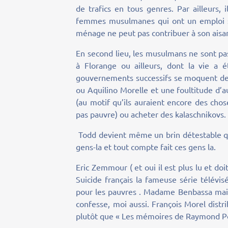
de trafics en tous genres. Par ailleurs, 
femmes musulmanes qui ont un emploi so
ménage ne peut pas contribuer à son ais
En second lieu, les musulmans ne sont pas
à Florange ou ailleurs, dont la vie a 
gouvernements successifs se moquent de l
ou Aquilino Morelle et une foultitude d’a
(au motif qu’ils auraient encore des cho
pas pauvre) ou acheter des kalaschnikovs.
Todd devient même un brin détestable qua
gens-la et tout compte fait ces gens la.
Eric Zemmour ( et oui il est plus lu et d
Suicide français la fameuse série télévis
pour les pauvres . Madame Benbassa mai
confesse, moi aussi. François Morel distr
plutôt que « Les mémoires de Raymond Poul