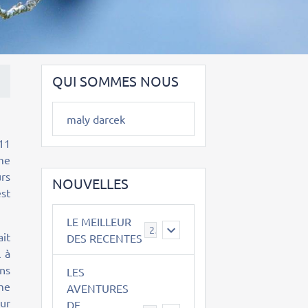
QUI SOMMES NOUS
maly darcek
11
me
urs
NOUVELLES
est
LE MEILLEUR
2
ait
DES RECENTES
 à
ins
LES
ame
AVENTURES
our
DE