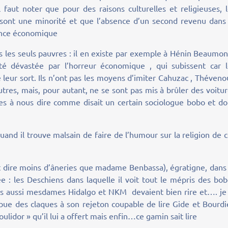
il faut noter que pour des raisons culturelles et religieuses, 
nt une minorité et que l’absence d’un second revenu dans 
ance économique
 les seuls pauvres : il en existe par exemple à Hénin Beaumon
été dévastée par l’horreur économique , qui subissent car l
eur sort. Ils n’ont pas les moyens d’imiter Cahuzac , Théven
utres, mais, pour autant, ne se sont pas mis à brûler des voitu
ses à nous dire comme disait un certain sociologue bobo et d
nd il trouve malsain de faire de l’humour sur la religion de 
oit dire moins d’âneries que madame Benbassa), égratigne, dans
ée : les Deschiens dans laquelle il voit tout le mépris des bo
s aussi mesdames Hidalgo et NKM devaient bien rire et…. je 
ibue des claques à son rejeton coupable de lire Gide et Bourd
idor » qu’il lui a offert mais enfin…ce gamin sait lire