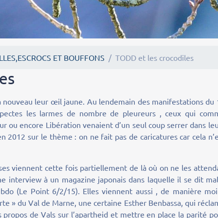
LLES,ESCROCS ET BOUFFONS
TODD et les crocodiles
les
leur œil jaune. Au lendemain des manifestations du 
suspectes les larmes de nombre de pleureurs , ceux qui com
r ou encore Libération venaient d’un seul coup serrer dans le
n 2012 sur le thème : on ne fait pas de caricatures car cela n’
s viennent cette fois partiellement de là où on ne les attend
interview à un magazine japonais dans laquelle il se dit mal
Hebdo (Le Point 6/2/15). Elles viennent aussi , de manière mo
rte » du Val de Marne, une certaine Esther Benbassa, qui récl
s propos de Vals sur l’apartheid et mettre en place la parité p