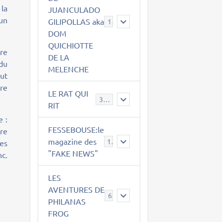
 la
JUANCULADO
mun
GILIPOLLAS aka
119
DOM
QUICHIOTTE
ire
DE LA
 du
MELENCHE
out
re
LE RAT QUI
395
RIT
e :
FESSEBOUSE:le
ère
magazine des
19
es
"FAKE NEWS"
nc.
LES
AVENTURES DE
6
PHILANAS
FROG