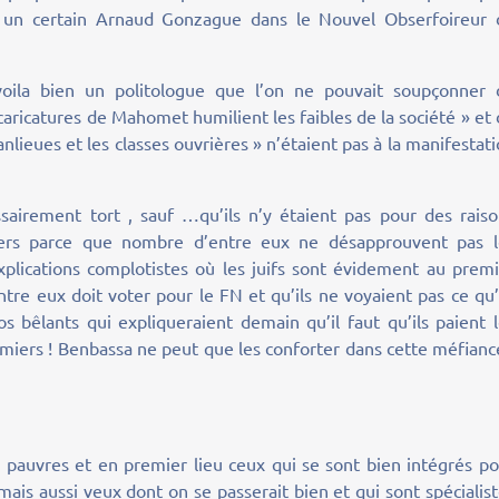
par un certain Arnaud Gonzague dans le Nouvel Obserfoireur 
oila bien un politologue que l’on ne pouvait soupçonner 
 caricatures de Mahomet humilient les faibles de la société » et
anlieues et les classes ouvrières » n’étaient pas à la manifestat
sairement tort , sauf …qu’ils n’y étaient pas pour des raiso
iers parce que nombre d’entre eux ne désapprouvent pas l
xplications complotistes où les juifs sont évidement au prem
ntre eux doit voter pour le FN et qu’ils ne voyaient pas ce qu’
s bêlants qui expliqueraient demain qu’il faut qu’ils paient 
remiers ! Benbassa ne peut que les conforter dans cette méfianc
pauvres et en premier lieu ceux qui se sont bien intégrés po
ais aussi veux dont on se passerait bien et qui sont spécialis