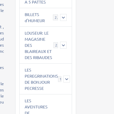
A 5 PATTES
les
le
BILLETS
2
d'HUMEUR
t ,
es
LOUSEUR: LE
oud
MAGASINE
res
DES
21
onc
BLAIREAUX ET
DES RIBAUDES
ces
LES
PEREGRINATIONS
14
DE BONJOUR
 le
PECRESSE
bos
le
LES
ieu
AVENTURES
DE