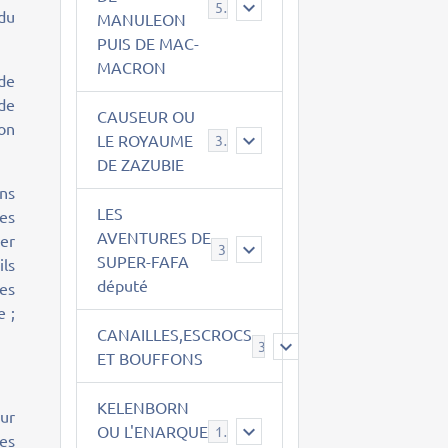
543
du
MANULEON
PUIS DE MAC-
MACRON
de
 de
CAUSEUR OU
ion
LE ROYAUME
38
DE ZAZUBIE
ns
LES
es
AVENTURES DE
ier
3
SUPER-FAFA
ils
député
les
e ;
CANAILLES,ESCROCS
385
ET BOUFFONS
KELENBORN
ur
OU L'ENARQUE
14
tes