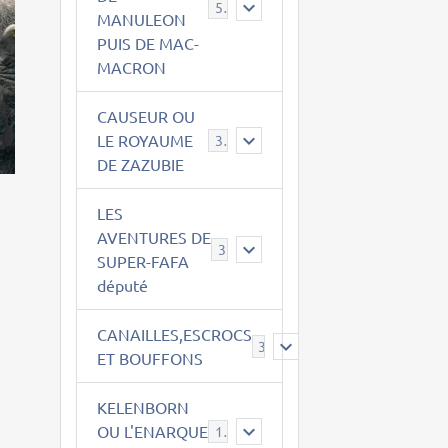
543
MANULEON
PUIS DE MAC-
MACRON
CAUSEUR OU
LE ROYAUME
38
DE ZAZUBIE
LES
AVENTURES DE
3
SUPER-FAFA
député
CANAILLES,ESCROCS
385
ET BOUFFONS
KELENBORN
OU L'ENARQUE
14