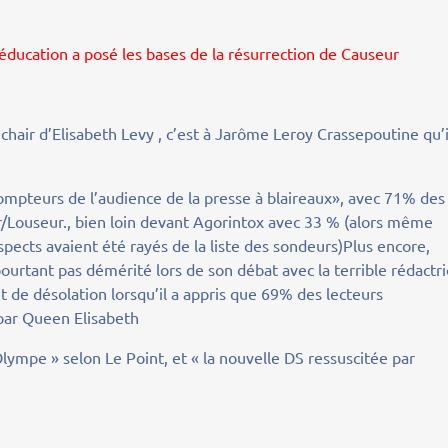
rééducation a posé les bases de la résurrection de Causeur
a chair d’Elisabeth Levy , c’est à Jarôme Leroy Crassepoutine qu’i
ompteurs de l’audience de la presse à blaireaux», avec 71% des
/Louseur., bien loin devant Agorintox avec 33 % (alors même
ects avaient été rayés de la liste des sondeurs)Plus encore,
pourtant pas démérité lors de son débat avec la terrible rédactri
 de désolation lorsqu’il a appris que 69% des lecteurs
 par Queen Elisabeth
l’Olympe » selon Le Point, et « la nouvelle DS ressuscitée par