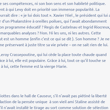
se ses compétences, ni son bon sens et son habileté politique.
nt à qui Levy doit en priorité son immense popularité. La
ait dire : « je lui dois tout ». Xavier Niel , le président qui lui 
ier d’un Phalanstère à oreilles poilues, qui l’avait abondamment
son programme éducatif ? Regis de Castelnau et Ingrid Riocreux
emarquables analyses ? Non. Ni les uns, ni les autres. Cette
out est un homme (enfin c’est ce qui se dit ). Son homme ? Je ne
ne préservant à juste titre sa vie privée – on ne sait rien de lui.
Leroy Crassepoutine, qui lui cède la place toute chaude quand
âce à lui, elle est populaire. Grâce à lui, tout ce qu’il touche se
 à lui, cette femme est la vierge Marie.
ottes dans le hall de Causeur, s’il n’avait pas piétiné la liberté
édaction de la pensée unique à son vieil ami Staline assisté de
 n’avait installé le tirage au sort comme solution de sélection