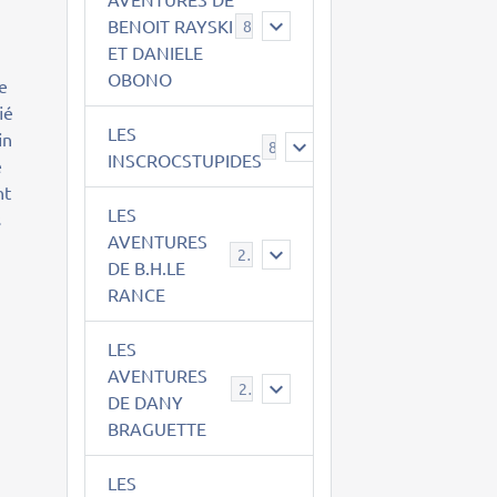
BENOIT RAYSKI
8
ET DANIELE
OBONO
te
ié
LES
in
8
INSCROCSTUPIDES
e
nt
LES
s
AVENTURES
21
DE B.H.LE
RANCE
LES
AVENTURES
29
DE DANY
BRAGUETTE
LES