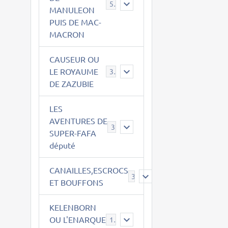
543
MANULEON
PUIS DE MAC-
MACRON
CAUSEUR OU
LE ROYAUME
38
DE ZAZUBIE
LES
AVENTURES DE
3
SUPER-FAFA
député
CANAILLES,ESCROCS
385
ET BOUFFONS
KELENBORN
OU L'ENARQUE
14