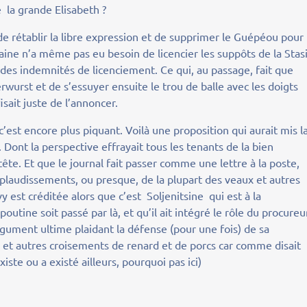
e la grande Elisabeth ?
 de rétablir la libre expression et de supprimer le Guépéou pour
ine n’a même pas eu besoin de licencier les suppôts de la Stas
 des indemnités de licenciement. Ce qui, au passage, fait que
wurst et de s’essuyer ensuite le trou de balle avec les doigts
isait juste de l’annoncer.
c’est encore plus piquant. Voilà une proposition qui aurait mis l
. Dont la perspective effrayait tous les tenants de la bien
te. Et que le journal fait passer comme une lettre à la poste,
applaudissements, ou presque, de la plupart des veaux et autres
vy est créditée alors que c’est Soljenitsine qui est à la
outine soit passé par là, et qu’il ait intégré le rôle du procureu
gument ultime plaidant la défense (pour une fois) de sa
s et autres croisements de renard et de porcs car comme disait
xiste ou a existé ailleurs, pourquoi pas ici)