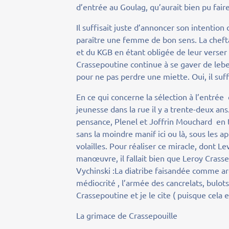
d’entrée au Goulag, qu’aurait bien pu fair
Il suffisait juste d’annoncer son intention
paraître une femme de bon sens. La chefta
et du KGB en étant obligée de leur verser
Crassepoutine continue à se gaver de leber
pour ne pas perdre une miette. Oui, il suff
En ce qui concerne la sélection à l’entrée 
jeunesse dans la rue il y a trente-deux ans
pensance, Plenel et Joffrin Mouchard en tê
sans la moindre manif ici ou là, sous les 
volailles. Pour réaliser ce miracle, dont Le
manœuvre, il fallait bien que Leroy Crassep
Vychinski :La diatribe faisandée comme ar
médiocrité , l’armée des cancrelats, bulot
Crassepoutine et je le cite ( puisque cela e
La grimace de Crassepouille