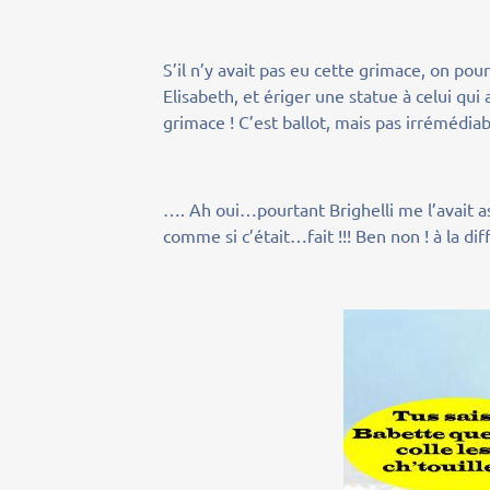
S’il n’y avait pas eu cette grimace, on po
Elisabeth, et ériger une statue à celui qui
grimace ! C’est ballot, mais pas irrémédiabl
…. Ah oui…pourtant Brighelli me l’avait as
comme si c’était…fait !!! Ben non ! à la dif