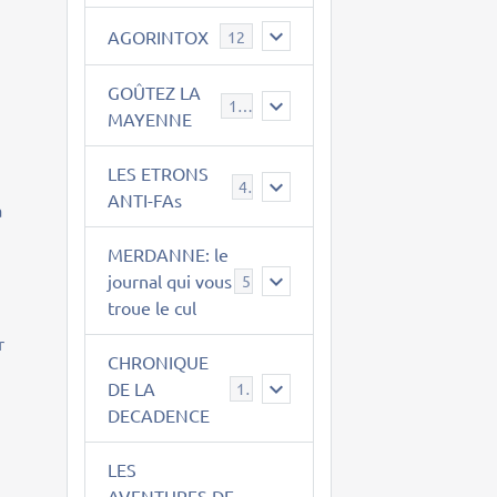
AGORINTOX
12
i
GOÛTEZ LA
189
MAYENNE
LES ETRONS
4
ANTI-FAs
a
MERDANNE: le
journal qui vous
5
troue le cul
r
CHRONIQUE
DE LA
12
DECADENCE
LES
AVENTURES DE