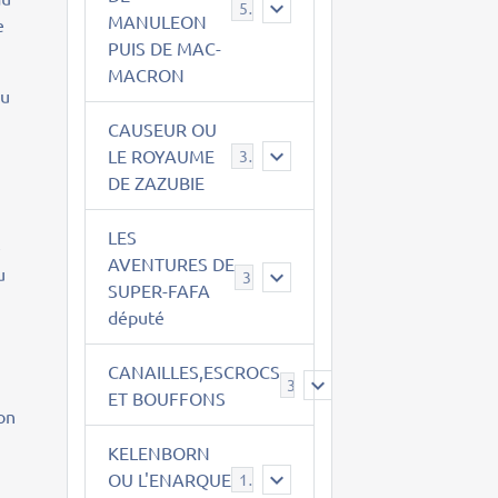
543
MANULEON
e
PUIS DE MAC-
MACRON
au
CAUSEUR OU
LE ROYAUME
38
DE ZAZUBIE
LES
e
AVENTURES DE
u
3
SUPER-FAFA
député
CANAILLES,ESCROCS
385
ET BOUFFONS
 on
KELENBORN
OU L'ENARQUE
14