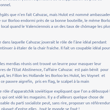
ionnel.
e dégâts que n’en fait Cahuzac, mais Hulot est nommé ambassade
e sur Borloo endormi près de sa bonne bouteille, le même Borl
n local quand le Valenciennois a un des taux de chômage les plu
 dans laquelle Cahuzac jouerait le rôle de l’âne idéal pendant
ntinuer à étaler de la chair fraiche. Il fait un coupable idéal pou
t les merdias réunis ont trouvé un leurre pour masquer leur
res de l’Etat Abstinence, l’affaire Cahuzac est pain bénit pour
al, les Fillon les Hollande les Borloo les Hulot, les Voynet et
e pauvre aigrefin, pris en flag, le scalpel à la main
le rôle d’apparatchik soviétique expliquant que l’on a débusqué 
qui ont vidé les magasins. Il y a d’ailleurs quelque chose de
able du parti socialiste peut, sans rire, proposer un référend
 plupart d’entre elles , tout le monde se fout !