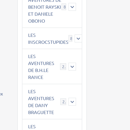
BENOIT RAYSKI
8
ET DANIELE
OBONO
LES
8
INSCROCSTUPIDES
LES
AVENTURES
21
DE B.H.LE
RANCE
LES
ux
AVENTURES
29
DE DANY
BRAGUETTE
LES