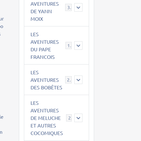
AVENTURES
39
DE YANN
ur
MOIX
oo
s
LES
AVENTURES
15
DU PAPE
FRANCOIS
r
LES
AVENTURES
23
DES BOBÊTES
LES
AVENTURES
le
DE MELUCHE
22
ET AUTRES
um
COCOMIQUES