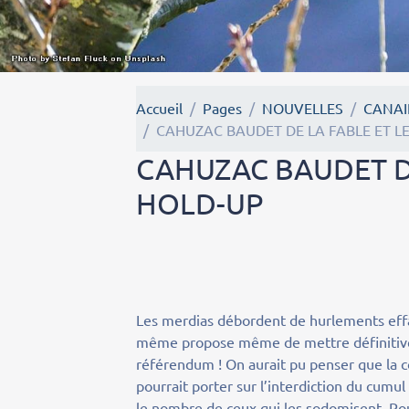
Accueil
Pages
NOUVELLES
CANAI
CAHUZAC BAUDET DE LA FABLE ET L
CAHUZAC BAUDET D
HOLD-UP
Les merdias débordent de hurlements effar
même propose même de mettre définitivem
référendum ! On aurait pu penser que la co
pourrait porter sur l’interdiction du cumu
le nombre de ceux qui les sodomisent. Po