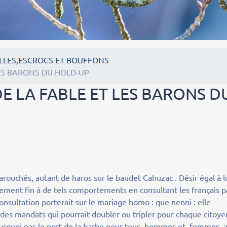
LLES,ESCROCS ET BOUFFONS
ES BARONS DU HOLD-UP
E LA FABLE ET LES BARONS D
ouchés, autant de haros sur le baudet Cahuzac . Désir égal à l
ent fin à de tels comportements en consultant les français p
nsultation porterait sur le mariage homo : que nenni : elle
l des mandats qui pourrait doubler ou tripler pour chaque citoye
urquoi pas le port de la barbe pour tous, hommes et femmes, 