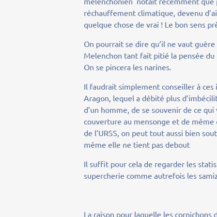
mélenchonien notait récemment que pui
réchauffement climatique, devenu d’ail
quelque chose de vrai ! Le bon sens pr
On pourrait se dire qu’il ne vaut guère
Melenchon tant fait pitié la pensée du
On se pincera les narines.
Il faudrait simplement conseiller à ces 
Aragon, lequel a débité plus d’imbécili
d’un homme, de se souvenir de ce qui v
couverture au mensonge et de même qu
de l’URSS, on peut tout aussi bien so
même elle ne tient pas debout
Il suffit pour cela de regarder les stati
supercherie comme autrefois les samiz
La raison pour laquelle les cornichons