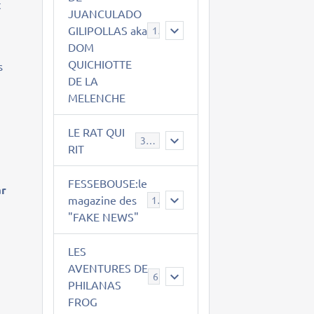
t
JUANCULADO
GILIPOLLAS aka
119
DOM
s
QUICHIOTTE
s
DE LA
MELENCHE
LE RAT QUI
395
RIT
FESSEBOUSE:le
ar
magazine des
19
"FAKE NEWS"
LES
AVENTURES DE
6
PHILANAS
FROG