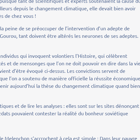
sque tant de scientifiques et experts soutenaient la cause d
leurs depuis le changement climatique, elle devait bien avoir
ès de chez vous !
 la peine de se préoccuper de l’intervention d’un adepte de
 Gourou, tant doivent être altérés les neurones de ses adeptes.
individus qui invoquent volontiers l’Histoire, qui célèbrent
tés et de mensonges que l’on ne doit pouvoir en dire dans la vi
ient d’être évoqué ci-dessus. Les convictions servent de
e l’on a soutenu de manière officielle la réussite économiqu
utenir aujourd’hui la thèse du changement climatique quand bie
stiques et de lire les analyses : elles sont sur les sites dénonçant
dats pouvaient contester la réalité du bonheur soviétique
 de Melenchon s’accrochent à cela est simple : Dans leur pauvre