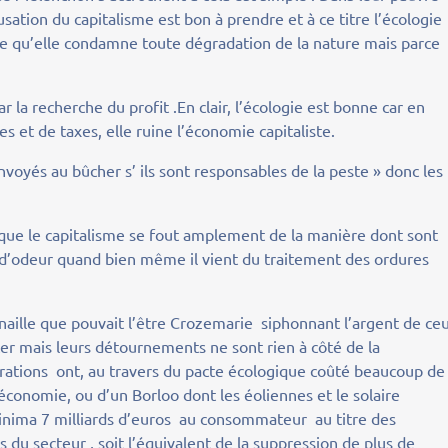
usation du capitalisme est bon à prendre et à ce titre l’écologie
e qu’elle condamne toute dégradation de la nature mais parce
la recherche du profit .En clair, l’écologie est bonne car en
s et de taxes, elle ruine l’économie capitaliste.
envoyés au bûcher s’ ils sont responsables de la peste » donc les
que le capitalisme se fout amplement de la manière dont sont
as d’odeur quand bien même il vient du traitement des ordures
naille que pouvait l’être Crozemarie siphonnant l’argent de ce
ancer mais leurs détournements ne sont rien à côté de la
brations ont, au travers du pacte écologique coûté beaucoup de
l’économie, ou d’un Borloo dont les éoliennes et le solaire
inima 7 milliards d’euros au consommateur au titre des
du secteur , soit l’équivalent de la suppression de plus de