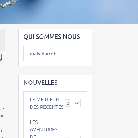
QUI SOMMES NOUS
maly darcek
U
NOUVELLES
LE MEILLEUR
2
DES RECENTES
ui-
ar
LES
AVENTURES
n
DE
au