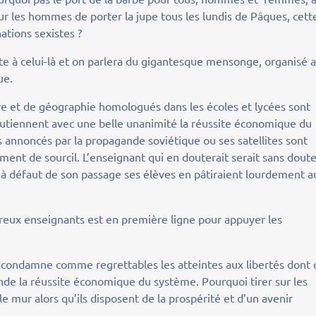
ur les hommes de porter la jupe tous les lundis de Pâques, cett
nations sexistes ?
te à celui-là et on parlera du gigantesque mensonge, organisé 
ue.
ire et de géographie homologués dans les écoles et lycées sont
 soutiennent avec une belle unanimité la réussite économique du
s annoncés par la propagande soviétique ou ses satellites sont
ment de sourcil. L’enseignant qui en douterait serait sans dout
 à défaut de son passage ses élèves en pâtiraient lourdement a
eux enseignants est en première ligne pour appuyer les
ui condamne comme regrettables les atteintes aux libertés dont
nde la réussite économique du système. Pourquoi tirer sur les
le mur alors qu’ils disposent de la prospérité et d’un avenir