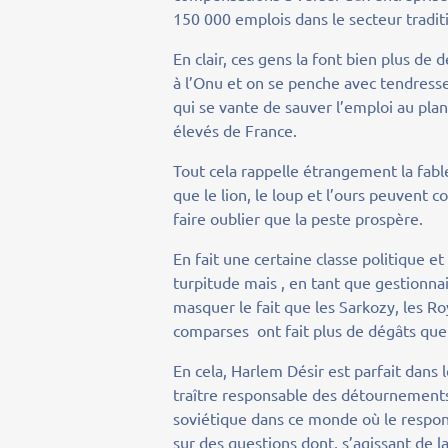
150 000 emplois dans le secteur tradit
En clair, ces gens la font bien plus d
à l’Onu et on se penche avec tendress
qui se vante de sauver l’emploi au pla
élevés de France.
Tout cela rappelle étrangement la fable
que le lion, le loup et l’ours peuvent co
faire oublier que la peste prospère.
En fait une certaine classe politique e
turpitude mais , en tant que gestionnai
masquer le fait que les Sarkozy, les Roy
comparses ont fait plus de dégâts que c
En cela, Harlem Désir est parfait dans 
traître responsable des détournements 
soviétique dans ce monde où le respons
sur des questions dont, s’agissant de la