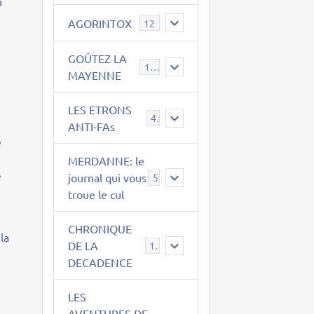
u
AGORINTOX
12
GOÛTEZ LA
189
MAYENNE
LES ETRONS
4
ANTI-FAs
e
MERDANNE: le
e
journal qui vous
5
n
troue le cul
CHRONIQUE
 la
DE LA
12
DECADENCE
LES
AVENTURES DE