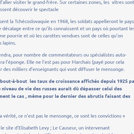
aller visiter le grand-frère. Sur certaines zones, les vitres son
ssent découvrir le spectacle
ent la Tchécoslovaquie en 1968, les soldats appelleront le pay
e décalage entre ce qu’ils connaissent et un pays où pourtant le
e pourrie et où les carottes vendues sont de celles qu’on
 lapins.
viendra, pour nombre de commentateurs ou spécialistes auto-
 l’éponge. Elle ne l’est pas pour Marchais (payé pour cela
ur des milliers d’enseignants qui vont diffuser le mensonge.
re bout-à-bout les taux de croissance affichés depuis 1925 p
 niveau de vie des russes aurait dû dépasser celui des
ment le cas , même pour le dernier des abrutis faisant des
a vérité, ce n’est pas le mensonge, ce sont les convictions »
le site d’Elisabeth Levy ; Le Causeur, un intervenant