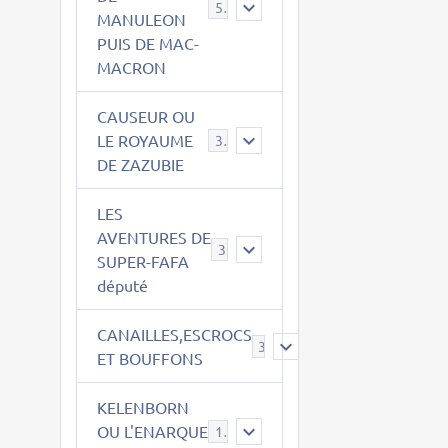
543
MANULEON
PUIS DE MAC-
MACRON
CAUSEUR OU
LE ROYAUME
38
DE ZAZUBIE
LES
AVENTURES DE
3
SUPER-FAFA
député
CANAILLES,ESCROCS
385
ET BOUFFONS
KELENBORN
OU L'ENARQUE
14