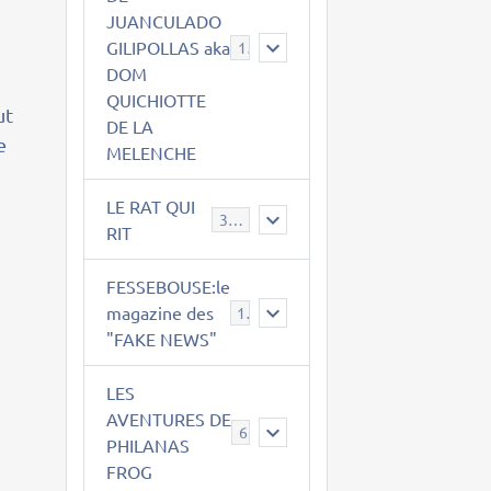
JUANCULADO
GILIPOLLAS aka
119
DOM
QUICHIOTTE
ut
DE LA
e
MELENCHE
LE RAT QUI
395
RIT
FESSEBOUSE:le
magazine des
19
"FAKE NEWS"
LES
AVENTURES DE
6
PHILANAS
FROG