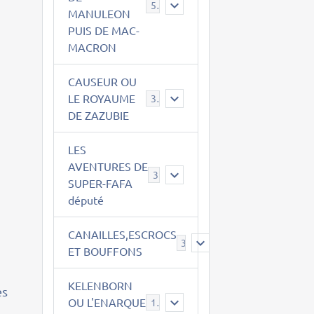
543
MANULEON
PUIS DE MAC-
MACRON
CAUSEUR OU
LE ROYAUME
38
DE ZAZUBIE
LES
AVENTURES DE
3
SUPER-FAFA
député
CANAILLES,ESCROCS
r
385
ET BOUFFONS
KELENBORN
es
OU L'ENARQUE
14