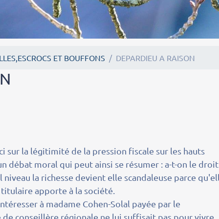
LLES,ESCROCS ET BOUFFONS
DEPARDIEU A RAISON
ON
ici sur la légitimité de la pression fiscale sur les hauts
un débat moral qui peut ainsi se résumer : a-t-on le droit
l niveau la richesse devient elle scandaleuse parce qu'el
titulaire apporte à la société.
s'intéresser à madame Cohen-Solal payée par le
 de conseillère régionale ne lui suffisait pas pour vivre