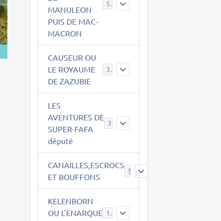
543
MANULEON
PUIS DE MAC-
MACRON
CAUSEUR OU
LE ROYAUME
38
DE ZAZUBIE
LES
AVENTURES DE
3
SUPER-FAFA
député
CANAILLES,ESCROCS
385
ET BOUFFONS
KELENBORN
OU L'ENARQUE
14