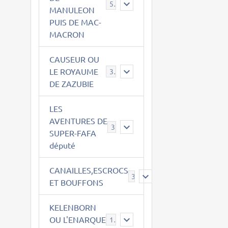
543
MANULEON
PUIS DE MAC-
MACRON
CAUSEUR OU
LE ROYAUME
38
DE ZAZUBIE
LES
AVENTURES DE
3
SUPER-FAFA
député
CANAILLES,ESCROCS
385
ET BOUFFONS
KELENBORN
OU L'ENARQUE
14