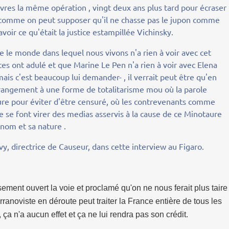
res la même opération , vingt deux ans plus tard pour écraser 
 comme on peut supposer qu'il ne chasse pas le jupon comme
voir ce qu'était la justice estampillée Vichinsky.
que le monde dans lequel nous vivons n'a rien à voir avec cet
stes ont adulé et que Marine Le Pen n'a rien à voir avec Elena
ais c'est beaucoup lui demander- , il verrait peut être qu'en
ngement à une forme de totalitarisme mou où la parole
ure pour éviter d'être censuré, où les contrevenants comme
 se font virer des medias asservis à la cause de ce Minotaure
 nom et sa nature .
evy, directrice de Causeur, dans cette interview au Figaro.
ement ouvert la voie et proclamé qu'on ne nous ferait plus taire
anoviste en déroute peut traiter la France entière de tous les
 ça n'a aucun effet et ça ne lui rendra pas son crédit.