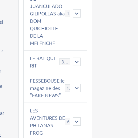
JUANCULADO
GILIPOLLAS aka
119
DOM
si
QUICHIOTTE
DE LA
MELENCHE
 ,
LE RAT QUI
395
RIT
m
FESSEBOUSE:le
se
magazine des
19
"FAKE NEWS"
LES
par
AVENTURES DE
6
PHILANAS
FROG
s