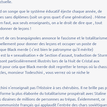
ctuelle.
and on songe que le système éducatif éjecte chaque année, de
s sans diplômes (soit un gros quart d'une génération) . Même 
en faut, aux seuls enseignants, on a le droit de dire que , tout
.. donner de leçons !
rt de ces branquignoles annonce le fascisme et le totalitarisme
ctuellement pour donner des leçons et occuper un poste de
 que Black merde ( c'est bien le patronyme qu'il mérite)
est la « sexualisation » de Section d'assaut, traduction de Stur
sont particulièrement illustrés lors de la Nuit de Cristal aux
est pour cela que Black merde doit regretter le temps où la chas
les, monsieur Todeschini , vous verrez où se niche le
ni n'enseignait pas l'Histoire à ses chérubins. Il ne brille pas 
 forme la plus élaborée du totalitarisme prospérait avec Staline
 dizaines de millions de personnes au trépas. Évidemment, ce
 communiste français qui applaudit l'entrée des chars soviétique