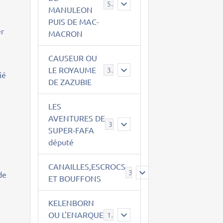
543
MANULEON
PUIS DE MAC-
er
MACRON
CAUSEUR OU
LE ROYAUME
38
ié
DE ZAZUBIE
LES
AVENTURES DE
3
SUPER-FAFA
député
CANAILLES,ESCROCS
385
de
ET BOUFFONS
KELENBORN
OU L'ENARQUE
14