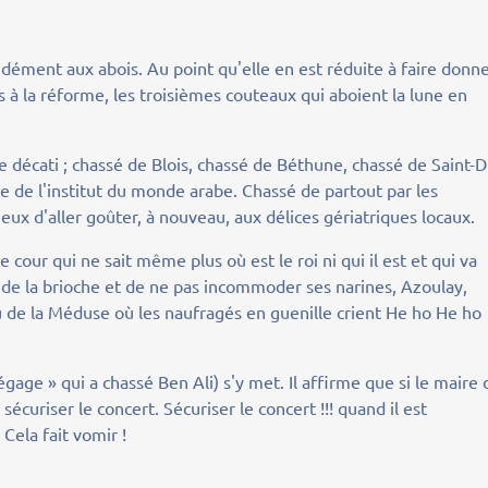
idément aux abois. Au point qu'elle en est réduite à faire donn
 à la réforme, les troisièmes couteaux qui aboient la lune en
re décati ; chassé de Blois, chassé de Béthune, chassé de Saint-D
ie de l'institut du monde arabe. Chassé de partout par les
eux d'aller goûter, à nouveau, aux délices gériatriques locaux.
cour qui ne sait même plus où est le roi ni qui il est et qui va
r de la brioche et de ne pas incommoder ses narines, Azoulay,
au de la Méduse où les naufragés en guenille crient He ho He ho
égage » qui a chassé Ben Ali) s'y met. Il affirme que si le maire 
 sécuriser le concert. Sécuriser le concert !!! quand il est
Cela fait vomir !