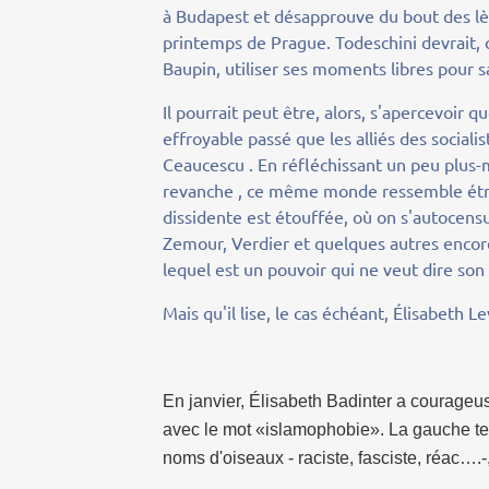
à Budapest et désapprouve du bout des lèv
printemps de Prague. Todeschini devrait,
Baupin, utiliser ses moments libres pour sa
Il pourrait peut être, alors, s'apercevoir 
effroyable passé que les alliés des sociali
Ceaucescu . En réfléchissant un peu plus-m
revanche , ce même monde ressemble étra
dissidente est étouffée, où on s'autocens
Zemour, Verdier et quelques autres encore
lequel est un pouvoir qui ne veut dire son
Mais qu'il lise, le cas échéant, Élisabeth L
En janvier, Élisabeth Badinter a courageus
avec le mot «islamophobie». La gauche terr
noms d'oiseaux - raciste, fasciste, réac….-,