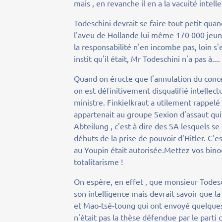
mais , en revanche il en a la vacuité intelle
Todeschini devrait se faire tout petit qu
l'aveu de Hollande lui même 170 000 jeune
la responsabilité n'en incombe pas, loin s'
instit qu'il était, Mr Todeschini n'a pas à..
Quand on éructe que l'annulation du conce
on est définitivement disqualifié intelle
ministre. Finkielkraut a utilement rappelé
appartenait au groupe Sexion d'assaut qui 
Abteilung , c'est à dire des SA lesquels se 
débuts de la prise de pouvoir d'Hitler. C'
au Youpin était autorisée.Mettez vos binoc
totalitarisme !
On espère, en effet , que monsieur Todeschi
son intelligence mais devrait savoir que la
et Mao-tsé-toung qui ont envoyé quelques
n'était pas la thèse défendue par le parti