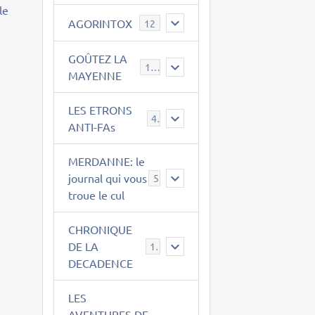
le
AGORINTOX
12
GOÛTEZ LA
189
MAYENNE
LES ETRONS
4
ANTI-FAs
MERDANNE: le
journal qui vous
5
troue le cul
CHRONIQUE
DE LA
12
DECADENCE
LES
AVENTURES DE