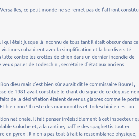
Versailles, ce petit monde ne se remet pas de l'affront constit
ui qui était jusque là inconnu de tous tant il était obscur dans ce
ictimes cohabitent avec la simplification et la bio-diversité
a lutte contre les crottes de chien dans un dernier incendie de
veux parler de Todeschini, secrétaire d'état aux anciens
, Bon dieu mais c'est bien sûr aurait dit le commissaire Bourel ,
 rose de 1981 avait constitué le chant du signe de ce déguiseme
enfaits de la désinflation étaient devenus glabres comme le porte
Et bien non ! Il reste des mammouths et Todeschini en est un.
ation nationale. Il fait penser irrésistiblement à cet inspecteur qu
lable Coluche et, à la cantine, baffre des spaghettis tout en
e en pyrex ! Il n'en a pas tout à fait la ressemblance physique,